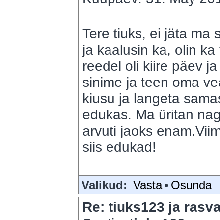
Tere tiuks, ei jäta ma 
ja kaalusin ka, olin ka
reedel oli kiire päev 
sinime ja teen oma vea 
kiusu ja langeta sama
edukas. Ma üritan nagu
arvuti jaoks enam.Vi
siis edukad!
Valikud:
Vasta
•
Osunda
Re: tiuks123 ja rasva