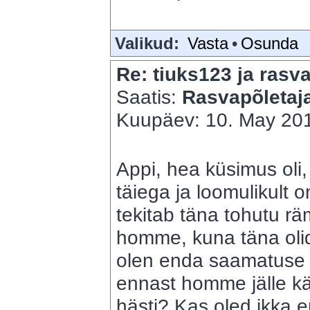
Valikud:
Vasta
•
Osunda
Re: tiuks123 ja rasva
Saatis:
Rasvapõletaj
Kuupäev: 10. May 201
Appi, hea küsimus oli
täiega ja loomulikult 
tekitab täna tohutu rä
homme, kuna täna olid
olen enda saamatuse p
ennast homme jälle kä
hästi? Kas oled ikka