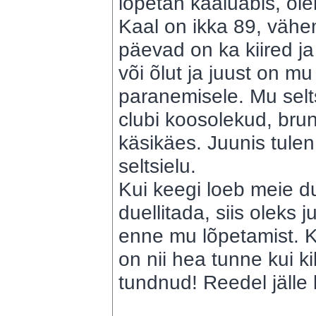
lõpetan kaaluabis, olen
Kaal on ikka 89, vähem
päevad on ka kiired ja 
või õlut ja juust on mu
paranemisele. Mu selt
clubi koosolekud, brunc
käsikäes. Juunis tulen
seltsielu.
Kui keegi loeb meie du
duellitada, siis oleks 
enne mu lõpetamist. K
on nii hea tunne kui 
tundnud! Reedel jälle