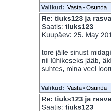
Valikud:
Vasta
•
Osunda
Re: tiuks123 ja rasva
Saatis:
tiuks123
Kuupäev: 25. May 201
tore jälle sinust mida
nii lühikeseks jääb, äk
suhtes, mina veel loot
Valikud:
Vasta
•
Osunda
Re: tiuks123 ja rasva
Saatis:
tiuks123