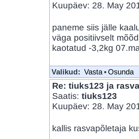
Kuupäev: 28. May 201
paneme siis jälle kaal
väga positiivselt mõõ
kaotatud -3,2kg 07.mai
Valikud:
Vasta
•
Osunda
Re: tiuks123 ja rasva
Saatis:
tiuks123
Kuupäev: 28. May 201
kallis rasvapõletaja ku