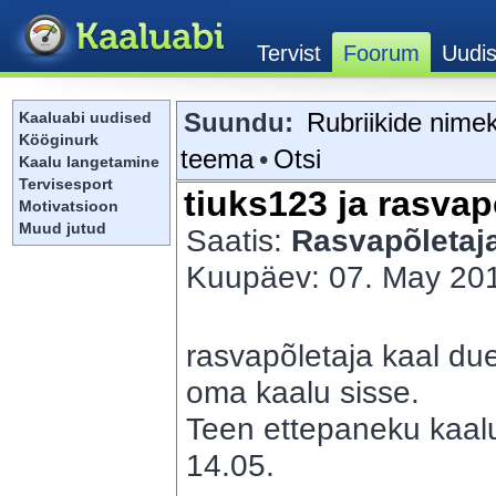
Suundu:
Rubriikide nimek
Kaaluabi uudised
Kööginurk
teema
•
Otsi
Kaalu langetamine
Tervisesport
tiuks123 ja rasvap
Motivatsioon
Muud jutud
Saatis:
Rasvapõletaj
Kuupäev: 07. May 201
rasvapõletaja kaal due
oma kaalu sisse.
Teen ettepaneku kaalu
14.05.