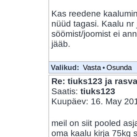
Kas reedene kaalumine 
nüüd tagasi. Kaalu nr
söömist/joomist ei ann
jääb.
Valikud:
Vasta
•
Osunda
Re: tiuks123 ja rasva
Saatis:
tiuks123
Kuupäev: 16. May 201
meil on siit pooled as
oma kaalu kirja 75kg s