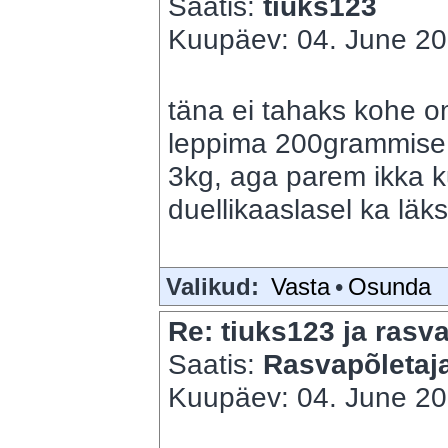
Saatis:
tiuks123
Kuupäev: 04. June 201
täna ei tahaks kohe 
leppima 200grammise t
3kg, aga parem ikka ku
duellikaaslasel ka läks
Valikud:
Vasta
•
Osunda
Re: tiuks123 ja rasva
Saatis:
Rasvapõletaj
Kuupäev: 04. June 20