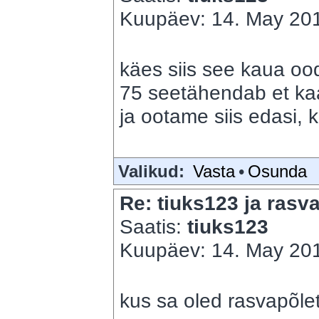
Kuupäev: 14. May 201
käes siis see kaua oo
75 seetähendab et ka
ja ootame siis edasi, 
Valikud:
Vasta
•
Osunda
Re: tiuks123 ja rasva
Saatis:
tiuks123
Kuupäev: 14. May 201
kus sa oled rasvapõle