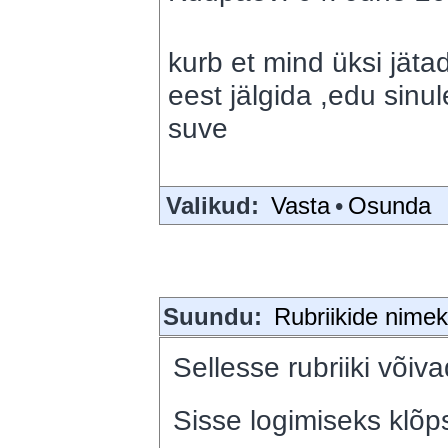
kurb et mind üksi jät
eest jälgida ,edu sinu
suve
Valikud:
Vasta
•
Osunda
Suundu:
Rubriikide nimeki
Sellesse rubriiki võiva
Sisse logimiseks klõps