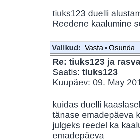
tiuks123 duelli alusta
Reedene kaalumine sob
Valikud:
Vasta
•
Osunda
Re: tiuks123 ja rasva
Saatis:
tiuks123
Kuupäev: 09. May 201
kuidas duelli kaaslase
tänase emadepäeva ka k
julgeks reedel ka kaal
emadepäeva