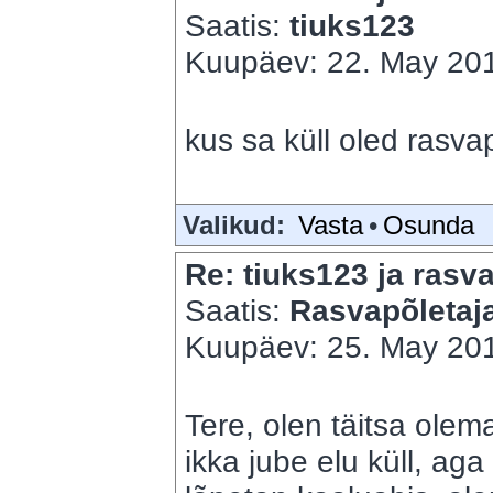
Saatis:
tiuks123
Kuupäev: 22. May 201
kus sa küll oled rasva
Valikud:
Vasta
•
Osunda
Re: tiuks123 ja rasva
Saatis:
Rasvapõletaj
Kuupäev: 25. May 201
Tere, olen täitsa olem
ikka jube elu küll, aga 