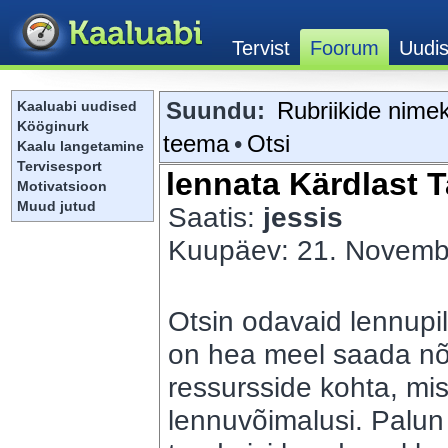
Suundu:
Rubriikide nimek
Kaaluabi uudised
Kööginurk
teema
•
Otsi
Kaalu langetamine
Tervisesport
lennata Kärdlast T
Motivatsioon
Muud jutud
Saatis:
jessis
Kuupäev: 21. Novembe
Otsin odavaid lennupil
on hea meel saada nõ
ressursside kohta, mis
lennuvõimalusi. Palu