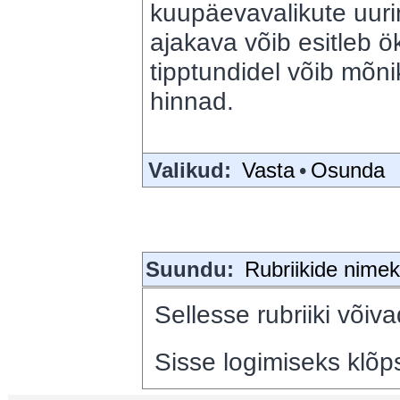
kuupäevavalikute uuri
ajakava võib esitleb ö
tipptundidel võib mõni
hinnad.
Valikud:
Vasta
•
Osunda
Suundu:
Rubriikide nimeki
Sellesse rubriiki võiva
Sisse logimiseks klõps