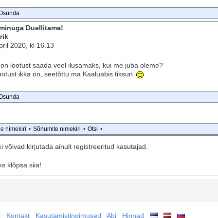
Osunda
 minuga Duellitama!
rik
ril 2020, kl 16.13
 on lootust saada veel ilusamaks, kui me juba oleme?
ootust ikka on, seetõttu ma Kaaluabis tiksun
Osunda
de nimekiri
•
Sõnumite nimekiri
•
Otsi
•
ki võivad kirjutada ainult registreeritud kasutajad.
s klõpsa siia!