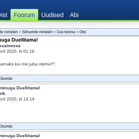
de nimekiri
•
Sõnumite nimekiri
•
Uus teema
•
Otsi
nuga Duellitama!
essainessa
ril 2020, kl 01.16
samaks kui me juba oleme!!!
Osunda
 minuga Duellitama!
rik
ril 2020, kl 14.14
Osunda
 minuga Duellitama!