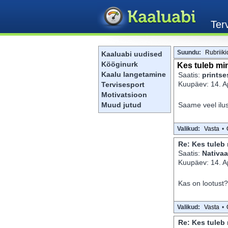
Suundu:
Rubriiki
Kaaluabi uudised
Kööginurk
Kes tuleb mi
Kaalu langetamine
Saatis:
prints
Kuupäev: 14. Ap
Tervisesport
Motivatsioon
Muud jutud
Saame veel ilu
Valikud:
Vasta
•
Re: Kes tuleb
Saatis:
Nativaa
Kuupäev: 14. Ap
Kas on lootust?
Valikud:
Vasta
•
Re: Kes tuleb