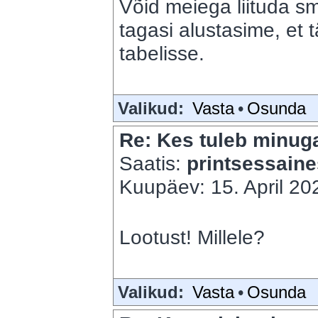
Võid meiega liituda sm
tagasi alustasime, et 
tabelisse.
Valikud:
Vasta
•
Osunda
Re: Kes tuleb minuga
Saatis:
printsessain
Kuupäev: 15. April 202
Lootust! Millele?
Valikud:
Vasta
•
Osunda