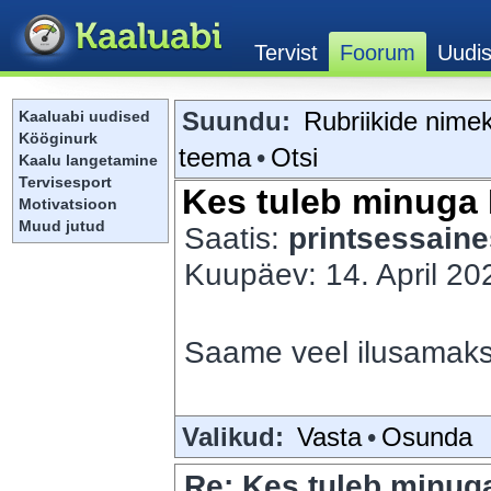
Suundu:
Rubriikide nimek
Kaaluabi uudised
Kööginurk
teema
•
Otsi
Kaalu langetamine
Tervisesport
Kes tuleb minuga 
Motivatsioon
Muud jutud
Saatis:
printsessain
Kuupäev: 14. April 202
Saame veel ilusamaks 
Valikud:
Vasta
•
Osunda
Re: Kes tuleb minuga