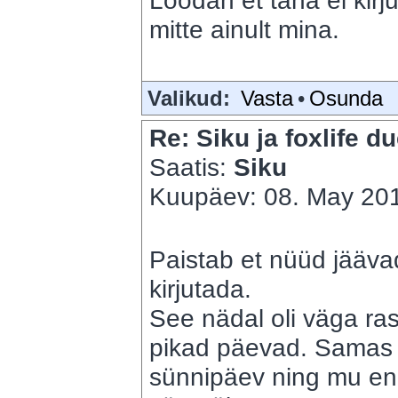
Loodan et täna ei kir
mitte ainult mina.
Valikud:
Vasta
•
Osunda
Re: Siku ja foxlife du
Saatis:
Siku
Kuupäev: 08. May 201
Paistab et nüüd jäävad
kirjutada.
See nädal oli väga ra
pikad päevad. Samas nä
sünnipäev ning mu end