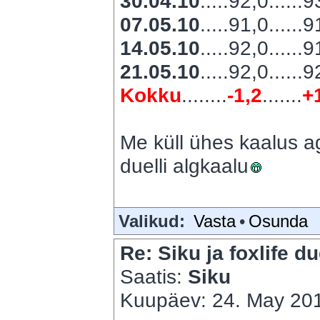
30.04.10
.....92,0......
07.05.10
.....91,0......
14.05.10
.....92,0......
21.05.10
.....92,0......
Kokku
........
-1,2
.......
+
Me küll ühes kaalus ag
duelli algkaalu
Valikud:
Vasta
•
Osunda
Re: Siku ja foxlife du
Saatis:
Siku
Kuupäev: 24. May 201