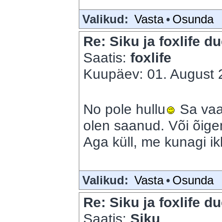
Valikud:
Vasta
•
Osunda
Re: Siku ja foxlife du
Saatis:
foxlife
Kuupäev: 01. August 2
No pole hullu
Sa vaa
olen saanud. Või õige
Aga küll, me kunagi i
Valikud:
Vasta
•
Osunda
Re: Siku ja foxlife du
Saatis:
Siku