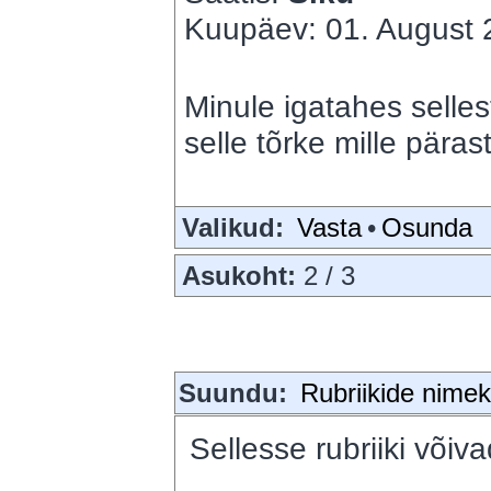
Kuupäev: 01. August 2
Minule igatahes selles
selle tõrke mille pärast
Valikud:
Vasta
•
Osunda
Asukoht:
2 / 3
Suundu:
Rubriikide nimeki
Sellesse rubriiki võiva