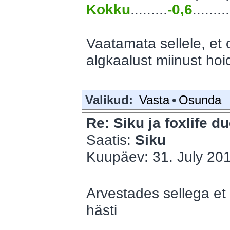
Kokku
.........
-0,6
.........
Vaatamata sellele, et o
algkaalust miinust hoid
Valikud:
Vasta
•
Osunda
Re: Siku ja foxlife du
Saatis:
Siku
Kuupäev: 31. July 201
Arvestades sellega et 
hästi