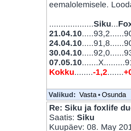
eemalolemisele. Looda
...................
Siku
...
Fox
21.04.10
.....93,2......
24.04.10
.....91,8......
30.04.10
.....92,0......
07.05.10
.......X.........
Kokku
........
-1,2
.......
+
Valikud:
Vasta
•
Osunda
Re: Siku ja foxlife du
Saatis:
Siku
Kuupäev: 08. May 201