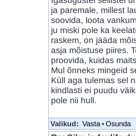
Igasugustel sellistel ü
ja paremale, millest l
soovida, loota vankum
ju miski pole ka keela
raskem, on jääda mõist
asja mõistuse piires. T
proovida, kuidas maitse
Mul õnneks mingeid se
Küll aga tulemas sel 
kindlasti ei puudu väi
pole nii hull.
Valikud:
Vasta
•
Osunda