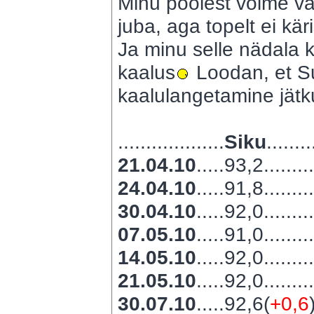
Minu poolest võime vab
juba, aga topelt ei kär
Ja minu selle nädala k
kaalus
Loodan, et Su
kaalulangetamine jätk
...................
Siku
........
21.04.10
.....93,2........
24.04.10
.....91,8........
30.04.10
.....92,0........
07.05.10
.....91,0........
14.05.10
.....92,0........
21.05.10
.....92,0........
30.07.10
.....92,6(
+0,6