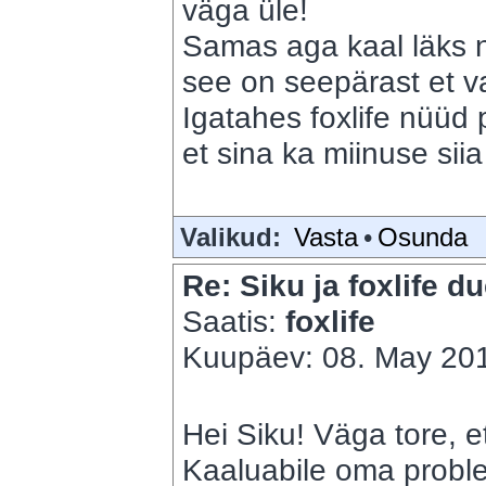
väga üle!
Samas aga kaal läks n
see on seepärast et va
Igatahes foxlife nüüd
et sina ka miinuse sii
Valikud:
Vasta
•
Osunda
Re: Siku ja foxlife du
Saatis:
foxlife
Kuupäev: 08. May 201
Hei Siku! Väga tore, et
Kaaluabile oma proble