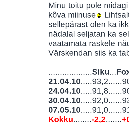
Minu toitu pole midagi
kõva miinuse
Lihtsal
sellepärast olen ka ikk
nädalal seljatan ka sel
vaatamata raskele nä
Värskendan siis ka tab
...................
Siku
...
Fox
21.04.10
.....93,2......
24.04.10
.....91,8......
30.04.10
.....92,0......
07.05.10
.....91,0......
Kokku
........
-2,2
.......
+