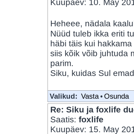
Kuupäev: 10. May 201
Heheee, nädala kaalul
Nüüd tuleb ikka eriti tu
häbi täis kui hakkama
siis kõik võib juhtuda
parim.
Siku, kuidas Sul em
Valikud:
Vasta
•
Osunda
Re: Siku ja foxlife du
Saatis:
foxlife
Kuupäev: 15. May 201