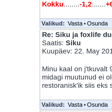
Kokku
........
-1,2
.......
+
Valikud:
Vasta
•
Osunda
Re: Siku ja foxlife du
Saatis:
Siku
Kuupäev: 22. May 201
Minu kaal on j'tkuvalt 
midagi muutunud ei ol
restoranisk'ik siis eks s
Valikud:
Vasta
•
Osunda