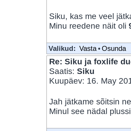
Siku, kas me veel jät
Minu reedene näit oli
Valikud:
Vasta
•
Osunda
Re: Siku ja foxlife du
Saatis:
Siku
Kuupäev: 16. May 201
Jah jätkame sõitsin nel
Minul see nädal pluss