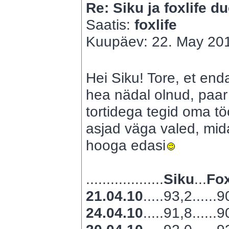
Re: Siku ja foxlife du
Saatis:
foxlife
Kuupäev: 22. May 201
Hei Siku! Tore, et end
hea nädal olnud, paar 
tortidega tegid oma töö
asjad väga valed, mida
hooga edasi
...................
Siku
...
Fox
21.04.10
.....93,2......
24.04.10
.....91,8......