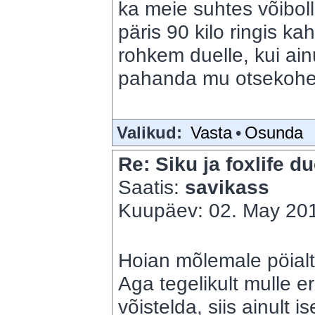
ka meie suhtes võibol
päris 90 kilo ringis ka
rohkem duelle, kui ain
pahanda mu otsekohe
Valikud:
Vasta
•
Osunda
Re: Siku ja foxlife du
Saatis:
savikass
Kuupäev: 02. May 201
Hoian mõlemale pöialt
Aga tegelikult mulle er
võistelda, siis ainult 