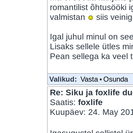
romantilist õhtusööki 
valmistan
siis veini
Igal juhul minul on see
Lisaks sellele ütles m
Pean sellega ka veel t
Valikud:
Vasta
•
Osunda
Re: Siku ja foxlife du
Saatis:
foxlife
Kuupäev: 24. May 201