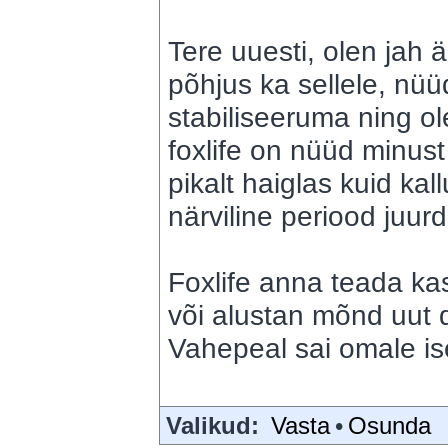
Tere uuesti, olen jah
põhjus ka sellele, nü
stabiliseeruma ning o
foxlife on nüüd minust
pikalt haiglas kuid kal
närviline periood juur
Foxlife anna teada k
või alustan mõnd uut 
Vahepeal sai omale is
Valikud:
Vasta
•
Osunda