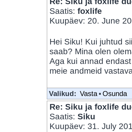
Re: Siku ja foxlife du
Saatis:
foxlife
Kuupäev: 20. June 20
Hei Siku! Kui juhtud s
saab? Mina olen olema
Aga kui annad endast 
meie andmeid vastavalt
Valikud:
Vasta
•
Osunda
Re: Siku ja foxlife du
Saatis:
Siku
Kuupäev: 31. July 201