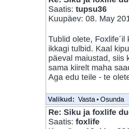
Saatis:
tupsu36
Kuupäev: 08. May 201
Tublid olete, Foxlife´i
ikkagi tulbid. Kaal kip
päeval maiustad, siis 
sama kiirelt maha saad
Aga edu teile - te olete
Valikud:
Vasta
•
Osunda
Re: Siku ja foxlife du
Saatis:
foxlife