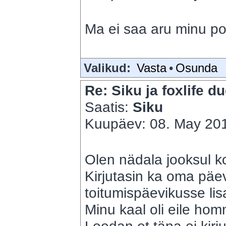
Ma ei saa aru minu post
Valikud:
Vasta
•
Osunda
Re: Siku ja foxlife du
Saatis:
Siku
Kuupäev: 08. May 201
Olen nädala jooksul k
Kirjutasin ka oma päe
toitumispäevikusse li
Minu kaal oli eile ho