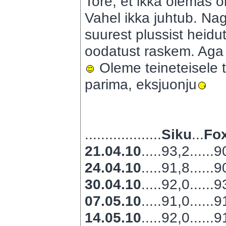
Tore, et ikka olemas o
Vahel ikka juhtub. Na
suurest plussist heidut
oodatust raskem. Aga jo
Oleme teineteisele
parima, eksjuonju
...................
Siku
...
Fox
21.04.10
.....93,2......
24.04.10
.....91,8......
30.04.10
.....92,0......
07.05.10
.....91,0......
14.05.10
.....92,0......