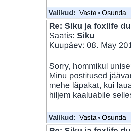
Valikud:
Vasta
•
Osunda
Re: Siku ja foxlife du
Saatis:
Siku
Kuupäev: 08. May 201
Sorry, hommikul unise
Minu postitused jäävad
mehe läpakat, kui lauaa
hiljem kaaluabile sell
Valikud:
Vasta
•
Osunda
Re: Siku ja foxlife du