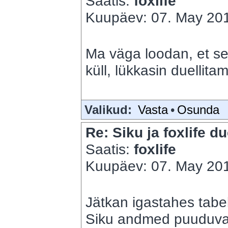
Saatis:
foxlife
Kuupäev: 07. May 201
Ma väga loodan, et se
küll, lükkasin duellitam
Valikud:
Vasta
•
Osunda
Re: Siku ja foxlife du
Saatis:
foxlife
Kuupäev: 07. May 201
Jätkan igastahes tabe
Siku andmed puuduvad