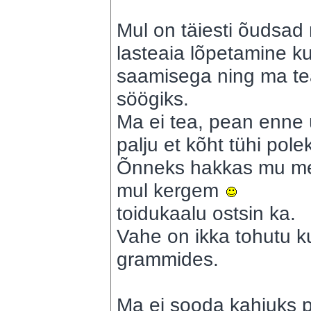
Mul on täiesti õudsad 
lasteaia lõpetamine ku
saamisega ning ma tea
söögiks.
Ma ei tea, pean enne ü
palju et kõht tühi pole
Õnneks hakkas mu mee
mul kergem
toidukaalu ostsin ka.
Vahe on ikka tohutu ku
grammides.
Ma ei sooda kahjuks p