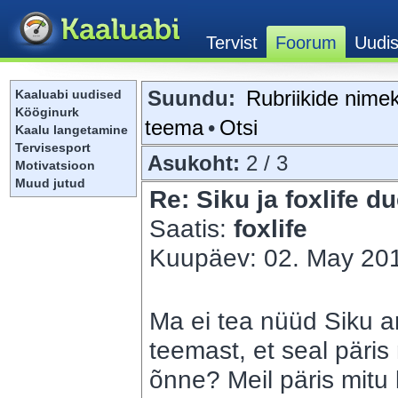
Suundu:
Rubriikide nimek
Kaaluabi uudised
Kööginurk
teema
•
Otsi
Kaalu langetamine
Tervisesport
Asukoht:
2 / 3
Motivatsioon
Muud jutud
Re: Siku ja foxlife du
Saatis:
foxlife
Kuupäev: 02. May 201
Ma ei tea nüüd Siku a
teemast, et seal päris 
õnne? Meil päris mitu