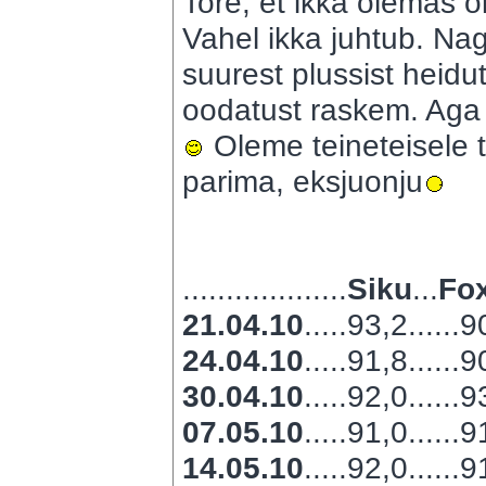
Tore, et ikka olemas o
Vahel ikka juhtub. Na
suurest plussist heidut
oodatust raskem. Aga jo
Oleme teineteisele
parima, eksjuonju
...................
Siku
...
Fox
21.04.10
.....93,2......
24.04.10
.....91,8......
30.04.10
.....92,0......
07.05.10
.....91,0......
14.05.10
.....92,0......