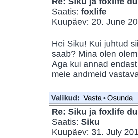
Re: Siku ja foxlife du
Saatis:
foxlife
Kuupäev: 20. June 20
Hei Siku! Kui juhtud s
saab? Mina olen olema
Aga kui annad endast 
meie andmeid vastavalt
Valikud:
Vasta
•
Osunda
Re: Siku ja foxlife du
Saatis:
Siku
Kuupäev: 31. July 201