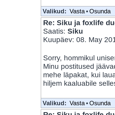
Valikud:
Vasta
•
Osunda
Re: Siku ja foxlife du
Saatis:
Siku
Kuupäev: 08. May 201
Sorry, hommikul unise
Minu postitused jäävad
mehe läpakat, kui lauaa
hiljem kaaluabile sell
Valikud:
Vasta
•
Osunda
Re: Siku ja foxlife du