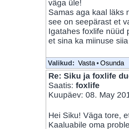
väga üle!
Samas aga kaal läks n
see on seepärast et va
Igatahes foxlife nüüd
et sina ka miinuse sii
Valikud:
Vasta
•
Osunda
Re: Siku ja foxlife du
Saatis:
foxlife
Kuupäev: 08. May 201
Hei Siku! Väga tore, et
Kaaluabile oma proble