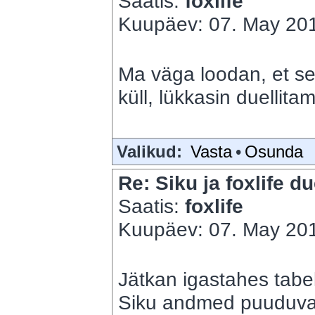
Saatis:
foxlife
Kuupäev: 07. May 201
Ma väga loodan, et se
küll, lükkasin duellitam
Valikud:
Vasta
•
Osunda
Re: Siku ja foxlife du
Saatis:
foxlife
Kuupäev: 07. May 201
Jätkan igastahes tabe
Siku andmed puuduvad