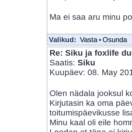
Ma ei saa aru minu post
Valikud:
Vasta
•
Osunda
Re: Siku ja foxlife du
Saatis:
Siku
Kuupäev: 08. May 201
Olen nädala jooksul k
Kirjutasin ka oma päe
toitumispäevikusse li
Minu kaal oli eile ho