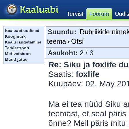
Suundu:
Rubriikide nimek
Kaaluabi uudised
Kööginurk
teema
•
Otsi
Kaalu langetamine
Tervisesport
Asukoht:
2 / 3
Motivatsioon
Muud jutud
Re: Siku ja foxlife du
Saatis:
foxlife
Kuupäev: 02. May 201
Ma ei tea nüüd Siku a
teemast, et seal päris 
õnne? Meil päris mitu