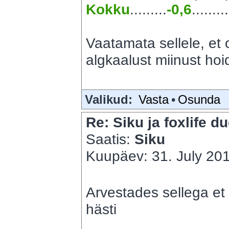
Kokku
.........
-0,6
.........
Vaatamata sellele, et o
algkaalust miinust hoid
Valikud:
Vasta
•
Osunda
Re: Siku ja foxlife du
Saatis:
Siku
Kuupäev: 31. July 201
Arvestades sellega et 
hästi