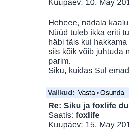
Kuupäev: 10. May 201
Heheee, nädala kaalul
Nüüd tuleb ikka eriti tu
häbi täis kui hakkama
siis kõik võib juhtuda
parim.
Siku, kuidas Sul em
Valikud:
Vasta
•
Osunda
Re: Siku ja foxlife du
Saatis:
foxlife
Kuupäev: 15. May 201