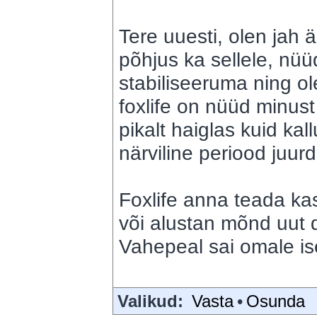
Tere uuesti, olen jah
põhjus ka sellele, nü
stabiliseeruma ning o
foxlife on nüüd minust
pikalt haiglas kuid kal
närviline periood juur
Foxlife anna teada k
või alustan mõnd uut 
Vahepeal sai omale is
Valikud:
Vasta
•
Osunda