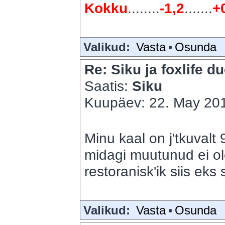
Kokku
........
-1,2
.......
+
Valikud:
Vasta
•
Osunda
Re: Siku ja foxlife du
Saatis:
Siku
Kuupäev: 22. May 201
Minu kaal on j'tkuvalt 
midagi muutunud ei ol
restoranisk'ik siis eks s
Valikud:
Vasta
•
Osunda