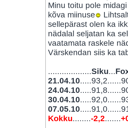
Minu toitu pole midagi
kõva miinuse
Lihtsal
sellepärast olen ka ikk
nädalal seljatan ka sel
vaatamata raskele nä
Värskendan siis ka tab
...................
Siku
...
Fox
21.04.10
.....93,2......
24.04.10
.....91,8......
30.04.10
.....92,0......
07.05.10
.....91,0......
Kokku
........
-2,2
.......
+