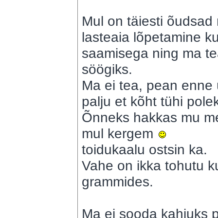
Mul on täiesti õudsad 
lasteaia lõpetamine ku
saamisega ning ma tea
söögiks.
Ma ei tea, pean enne ü
palju et kõht tühi pole
Õnneks hakkas mu mee
mul kergem
toidukaalu ostsin ka.
Vahe on ikka tohutu ku
grammides.
Ma ei sooda kahjuks p