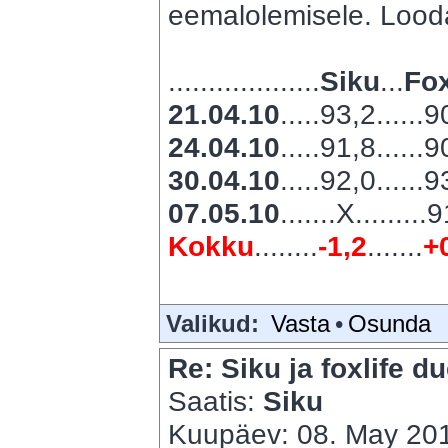
eemalolemisele. Looda
...................
Siku
...
Fox
21.04.10
.....93,2......
24.04.10
.....91,8......
30.04.10
.....92,0......
07.05.10
.......X.........
Kokku
........
-1,2
.......
+
Valikud:
Vasta
•
Osunda
Re: Siku ja foxlife du
Saatis:
Siku
Kuupäev: 08. May 201