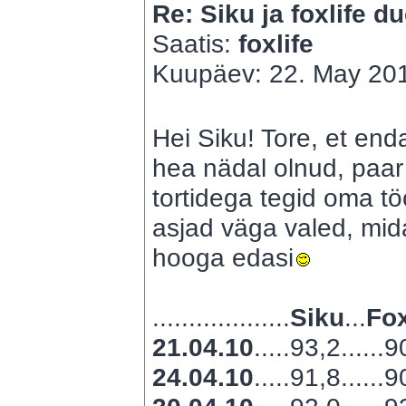
Re: Siku ja foxlife du
Saatis:
foxlife
Kuupäev: 22. May 201
Hei Siku! Tore, et end
hea nädal olnud, paar 
tortidega tegid oma töö
asjad väga valed, mida
hooga edasi
...................
Siku
...
Fox
21.04.10
.....93,2......
24.04.10
.....91,8......