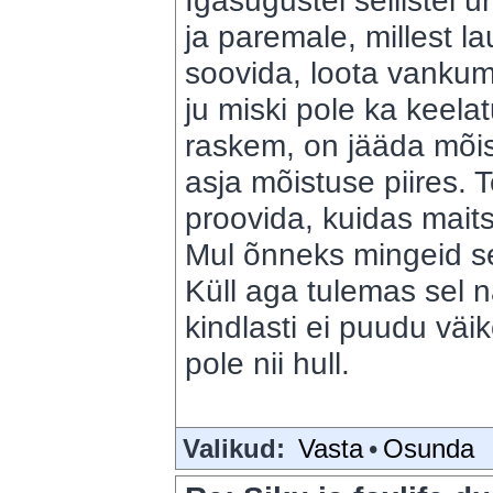
Igasugustel sellistel ü
ja paremale, millest l
soovida, loota vankum
ju miski pole ka keela
raskem, on jääda mõist
asja mõistuse piires. T
proovida, kuidas maitse
Mul õnneks mingeid se
Küll aga tulemas sel 
kindlasti ei puudu väi
pole nii hull.
Valikud:
Vasta
•
Osunda