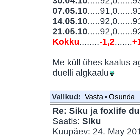
30.04.10
.....92,0......
07.05.10
.....91,0......
14.05.10
.....92,0......
21.05.10
.....92,0......
Kokku
........
-1,2
.......
+
Me küll ühes kaalus ag
duelli algkaalu
Valikud:
Vasta
•
Osunda
Re: Siku ja foxlife du
Saatis:
Siku
Kuupäev: 24. May 201