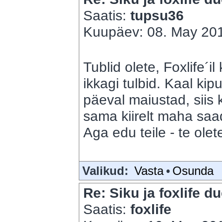
Saatis:
tupsu36
Kuupäev: 08. May 201
Tublid olete, Foxlife´i
ikkagi tulbid. Kaal kip
päeval maiustad, siis 
sama kiirelt maha saad
Aga edu teile - te olete
Valikud:
Vasta
•
Osunda
Re: Siku ja foxlife du
Saatis:
foxlife