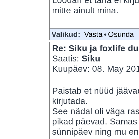
Loodan et täna ei kir
mitte ainult mina.
Valikud:
Vasta
•
Osunda
Re: Siku ja foxlife du
Saatis:
Siku
Kuupäev: 08. May 201
Paistab et nüüd jäävad
kirjutada.
See nädal oli väga ra
pikad päevad. Samas nä
sünnipäev ning mu end