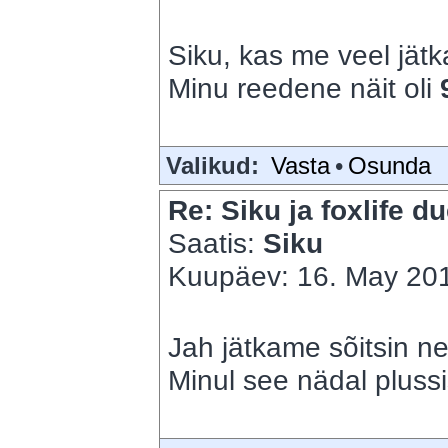
Siku, kas me veel jät
Minu reedene näit oli
Valikud:
Vasta
•
Osunda
Re: Siku ja foxlife du
Saatis:
Siku
Kuupäev: 16. May 201
Jah jätkame sõitsin nel
Minul see nädal pluss