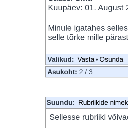
Kuupäev: 01. August 2
Minule igatahes selles
selle tõrke mille pärast
Valikud:
Vasta
•
Osunda
Asukoht:
2 / 3
Suundu:
Rubriikide nimeki
Sellesse rubriiki võiva