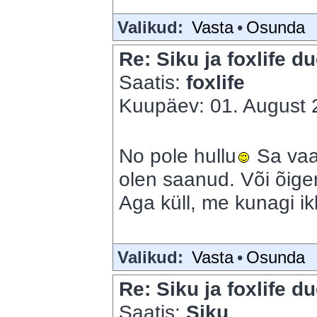
Valikud:
Vasta
•
Osunda
Re: Siku ja foxlife du
Saatis:
foxlife
Kuupäev: 01. August 2
No pole hullu
Sa vaa
olen saanud. Või õige
Aga küll, me kunagi i
Valikud:
Vasta
•
Osunda
Re: Siku ja foxlife du
Saatis:
Siku