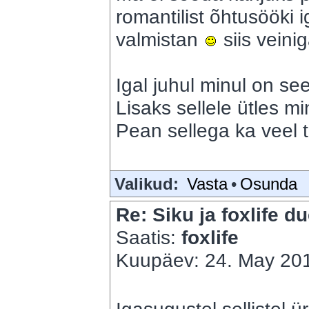
romantilist õhtusööki 
valmistan
siis veini
Igal juhul minul on see
Lisaks sellele ütles m
Pean sellega ka veel t
Valikud:
Vasta
•
Osunda
Re: Siku ja foxlife du
Saatis:
foxlife
Kuupäev: 24. May 201