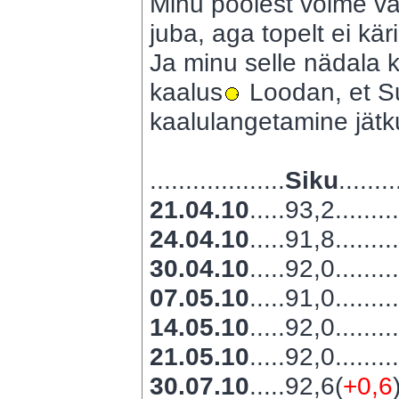
Minu poolest võime vab
juba, aga topelt ei kär
Ja minu selle nädala k
kaalus
Loodan, et Su
kaalulangetamine jätk
...................
Siku
........
21.04.10
.....93,2........
24.04.10
.....91,8........
30.04.10
.....92,0........
07.05.10
.....91,0........
14.05.10
.....92,0........
21.05.10
.....92,0........
30.07.10
.....92,6(
+0,6