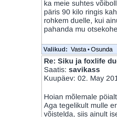
ka meie suhtes võibol
päris 90 kilo ringis ka
rohkem duelle, kui ain
pahanda mu otsekohe
Valikud:
Vasta
•
Osunda
Re: Siku ja foxlife du
Saatis:
savikass
Kuupäev: 02. May 201
Hoian mõlemale pöialt
Aga tegelikult mulle er
võistelda, siis ainult 