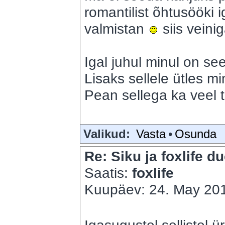
romantilist õhtusööki 
valmistan
siis veini
Igal juhul minul on see
Lisaks sellele ütles m
Pean sellega ka veel t
Valikud:
Vasta
•
Osunda
Re: Siku ja foxlife du
Saatis:
foxlife
Kuupäev: 24. May 201