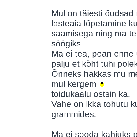
Mul on täiesti õudsad 
lasteaia lõpetamine ku
saamisega ning ma tea
söögiks.
Ma ei tea, pean enne ü
palju et kõht tühi pole
Õnneks hakkas mu mee
mul kergem
toidukaalu ostsin ka.
Vahe on ikka tohutu ku
grammides.
Ma ei sooda kahjuks p