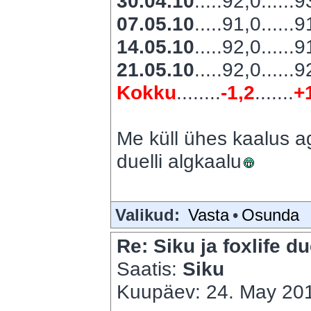
30.04.10
.....92,0......
07.05.10
.....91,0......
14.05.10
.....92,0......
21.05.10
.....92,0......
Kokku
........
-1,2
.......
+
Me küll ühes kaalus ag
duelli algkaalu
Valikud:
Vasta
•
Osunda
Re: Siku ja foxlife du
Saatis:
Siku
Kuupäev: 24. May 201