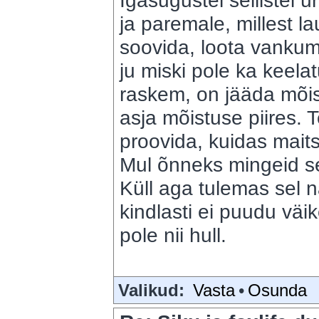
Igasugustel sellistel ü
ja paremale, millest l
soovida, loota vankum
ju miski pole ka keela
raskem, on jääda mõist
asja mõistuse piires. T
proovida, kuidas maitse
Mul õnneks mingeid se
Küll aga tulemas sel 
kindlasti ei puudu väi
pole nii hull.
Valikud:
Vasta
•
Osunda