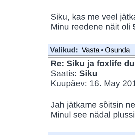
Siku, kas me veel jät
Minu reedene näit oli
Valikud:
Vasta
•
Osunda
Re: Siku ja foxlife du
Saatis:
Siku
Kuupäev: 16. May 201
Jah jätkame sõitsin nel
Minul see nädal pluss