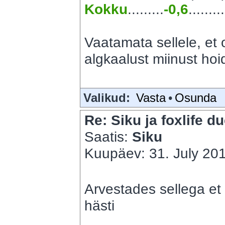
Kokku
.........
-0,6
.........
Vaatamata sellele, et o
algkaalust miinust hoid
Valikud:
Vasta
•
Osunda
Re: Siku ja foxlife du
Saatis:
Siku
Kuupäev: 31. July 201
Arvestades sellega et 
hästi