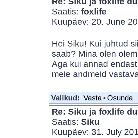
Re: Siku ja foxlife du
Saatis:
foxlife
Kuupäev: 20. June 20
Hei Siku! Kui juhtud s
saab? Mina olen olema
Aga kui annad endast 
meie andmeid vastavalt
Valikud:
Vasta
•
Osunda
Re: Siku ja foxlife du
Saatis:
Siku
Kuupäev: 31. July 201