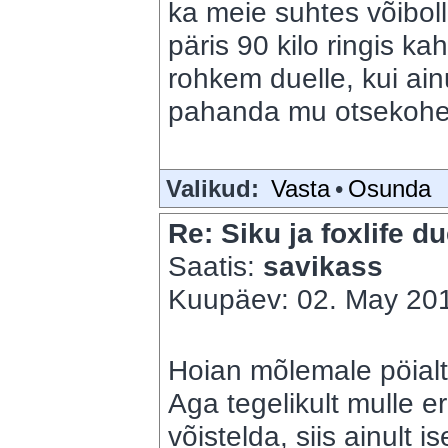
ka meie suhtes võibol
päris 90 kilo ringis ka
rohkem duelle, kui ain
pahanda mu otsekohe
Valikud:
Vasta
•
Osunda
Re: Siku ja foxlife du
Saatis:
savikass
Kuupäev: 02. May 201
Hoian mõlemale pöialt
Aga tegelikult mulle er
võistelda, siis ainult 