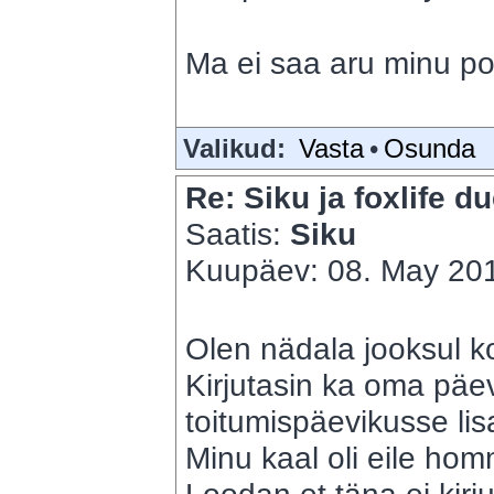
Ma ei saa aru minu post
Valikud:
Vasta
•
Osunda
Re: Siku ja foxlife du
Saatis:
Siku
Kuupäev: 08. May 201
Olen nädala jooksul k
Kirjutasin ka oma päe
toitumispäevikusse li
Minu kaal oli eile ho