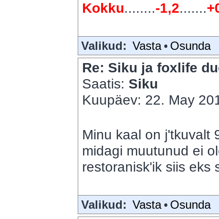
Kokku
........
-1,2
.......
+
Valikud:
Vasta
•
Osunda
Re: Siku ja foxlife du
Saatis:
Siku
Kuupäev: 22. May 201
Minu kaal on j'tkuvalt 
midagi muutunud ei ol
restoranisk'ik siis eks s
Valikud:
Vasta
•
Osunda