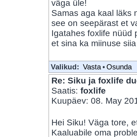
väga üle!
Samas aga kaal läks n
see on seepärast et va
Igatahes foxlife nüüd
et sina ka miinuse sii
Valikud:
Vasta
•
Osunda
Re: Siku ja foxlife du
Saatis:
foxlife
Kuupäev: 08. May 201
Hei Siku! Väga tore, et
Kaaluabile oma proble