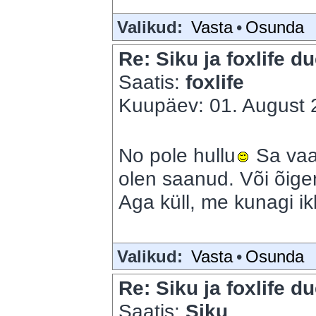
Valikud:
Vasta
•
Osunda
Re: Siku ja foxlife du
Saatis:
foxlife
Kuupäev: 01. August 2
No pole hullu
Sa vaa
olen saanud. Või õige
Aga küll, me kunagi i
Valikud:
Vasta
•
Osunda
Re: Siku ja foxlife du
Saatis:
Siku