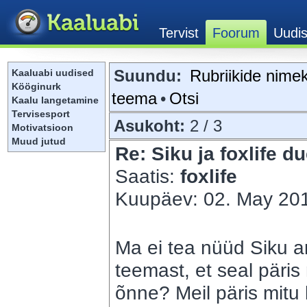
Suundu:
Rubriikide nimek
Kaaluabi uudised
Kööginurk
teema
•
Otsi
Kaalu langetamine
Tervisesport
Asukoht:
2 / 3
Motivatsioon
Muud jutud
Re: Siku ja foxlife du
Saatis:
foxlife
Kuupäev: 02. May 201
Ma ei tea nüüd Siku a
teemast, et seal päris 
õnne? Meil päris mitu