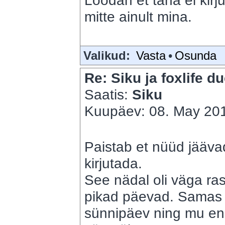
Loodan et täna ei kir
mitte ainult mina.
Valikud:
Vasta
•
Osunda
Re: Siku ja foxlife du
Saatis:
Siku
Kuupäev: 08. May 201
Paistab et nüüd jäävad
kirjutada.
See nädal oli väga ra
pikad päevad. Samas nä
sünnipäev ning mu end