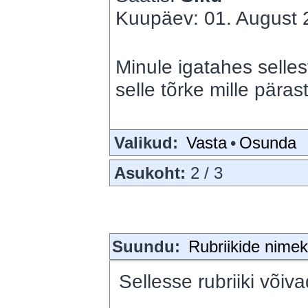
Kuupäev: 01. August 2
Minule igatahes selles
selle tõrke mille pärast
Valikud:
Vasta
•
Osunda
Asukoht:
2 / 3
Suundu:
Rubriikide nimeki
Sellesse rubriiki võiva