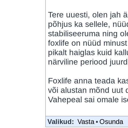
Tere uuesti, olen jah
põhjus ka sellele, nü
stabiliseeruma ning o
foxlife on nüüd minust
pikalt haiglas kuid kal
närviline periood juur
Foxlife anna teada k
või alustan mõnd uut 
Vahepeal sai omale is
Valikud:
Vasta
•
Osunda