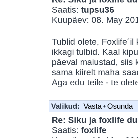
Saatis:
tupsu36
Kuupäev: 08. May 201
Tublid olete, Foxlife´i
ikkagi tulbid. Kaal kip
päeval maiustad, siis 
sama kiirelt maha saad
Aga edu teile - te olete
Valikud:
Vasta
•
Osunda
Re: Siku ja foxlife du
Saatis:
foxlife