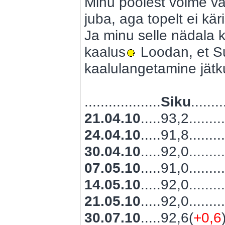
Minu poolest võime vab
juba, aga topelt ei kär
Ja minu selle nädala k
kaalus
Loodan, et Su
kaalulangetamine jätk
...................
Siku
........
21.04.10
.....93,2........
24.04.10
.....91,8........
30.04.10
.....92,0........
07.05.10
.....91,0........
14.05.10
.....92,0........
21.05.10
.....92,0........
30.07.10
.....92,6(
+0,6