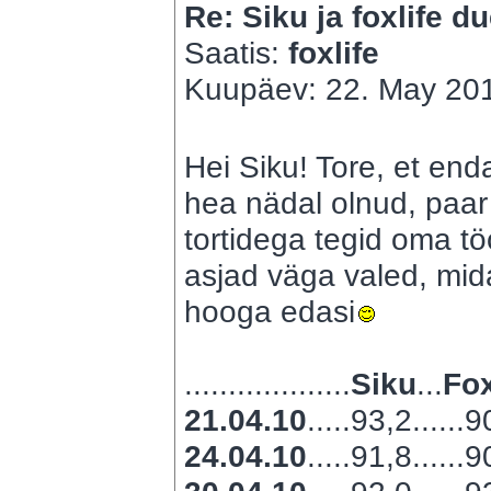
Re: Siku ja foxlife du
Saatis:
foxlife
Kuupäev: 22. May 201
Hei Siku! Tore, et end
hea nädal olnud, paar 
tortidega tegid oma töö
asjad väga valed, mida
hooga edasi
...................
Siku
...
Fox
21.04.10
.....93,2......
24.04.10
.....91,8......