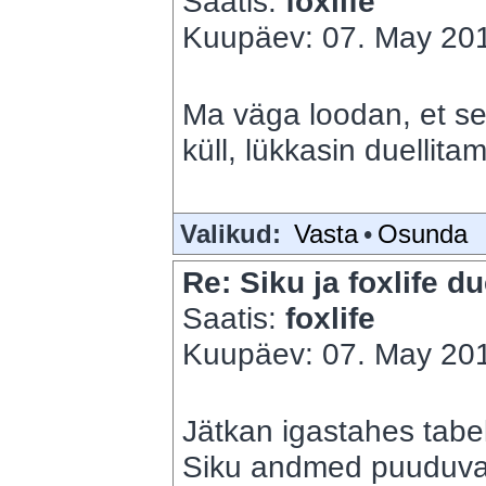
Saatis:
foxlife
Kuupäev: 07. May 201
Ma väga loodan, et se
küll, lükkasin duellitam
Valikud:
Vasta
•
Osunda
Re: Siku ja foxlife du
Saatis:
foxlife
Kuupäev: 07. May 201
Jätkan igastahes tabe
Siku andmed puuduvad