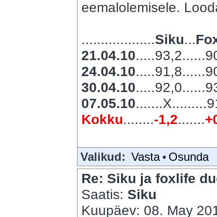
eemalolemisele. Looda
...................
Siku
...
Fox
21.04.10
.....93,2......
24.04.10
.....91,8......
30.04.10
.....92,0......
07.05.10
.......X.........
Kokku
........
-1,2
.......
+
Valikud:
Vasta
•
Osunda
Re: Siku ja foxlife du
Saatis:
Siku
Kuupäev: 08. May 201