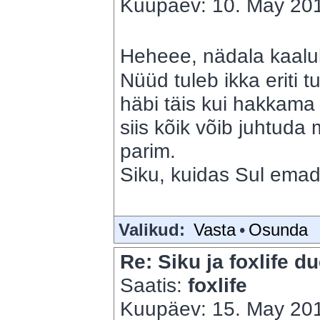
Kuupäev: 10. May 201
Heheee, nädala kaalul
Nüüd tuleb ikka eriti tu
häbi täis kui hakkama
siis kõik võib juhtuda
parim.
Siku, kuidas Sul em
Valikud:
Vasta
•
Osunda
Re: Siku ja foxlife du
Saatis:
foxlife
Kuupäev: 15. May 201