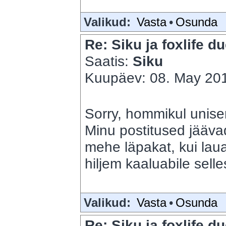
Valikud:
Vasta
•
Osunda
Re: Siku ja foxlife du
Saatis:
Siku
Kuupäev: 08. May 201
Sorry, hommikul unise
Minu postitused jäävad
mehe läpakat, kui lauaa
hiljem kaaluabile sell
Valikud:
Vasta
•
Osunda
Re: Siku ja foxlife du