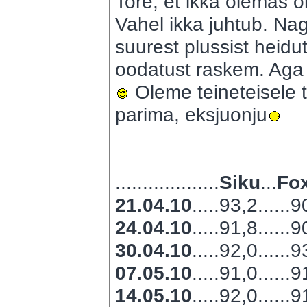
Tore, et ikka olemas o
Vahel ikka juhtub. Na
suurest plussist heidut
oodatust raskem. Aga jo
Oleme teineteisele
parima, eksjuonju
...................
Siku
...
Fox
21.04.10
.....93,2......
24.04.10
.....91,8......
30.04.10
.....92,0......
07.05.10
.....91,0......
14.05.10
.....92,0......