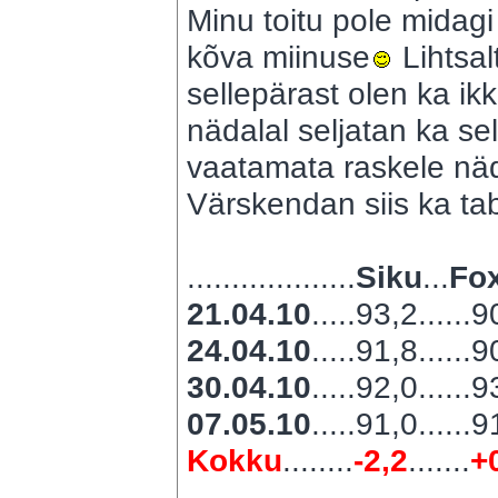
Minu toitu pole midagi
kõva miinuse
Lihtsal
sellepärast olen ka ikk
nädalal seljatan ka sel
vaatamata raskele nä
Värskendan siis ka tab
...................
Siku
...
Fox
21.04.10
.....93,2......
24.04.10
.....91,8......
30.04.10
.....92,0......
07.05.10
.....91,0......
Kokku
........
-2,2
.......
+