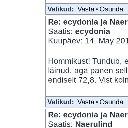
Valikud:
Vasta
•
Osunda
Re: ecydonia ja Naer
Saatis:
ecydonia
Kuupäev: 14. May 201
Hommikust! Tundub, et
läinud, aga panen sell
endiselt 72,8. Vist ko
Valikud:
Vasta
•
Osunda
Re: ecydonia ja Naer
Saatis:
Naerulind