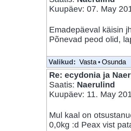
Kuupäev: 07. May 201
Emadepäeval käisin jh,
Põnevad peod olid, lap
Valikud:
Vasta
•
Osunda
Re: ecydonia ja Naer
Saatis:
Naerulind
Kuupäev: 11. May 201
Mul kaal on otsustanu
0,0kg :d Peax vist pat