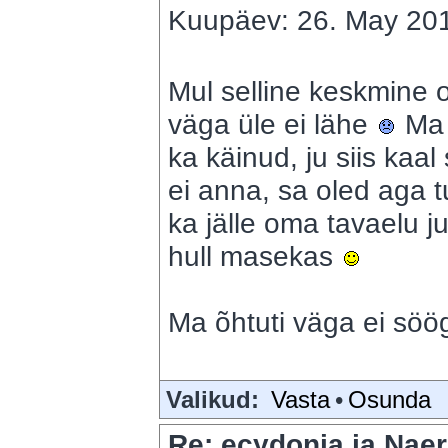
Kuupäev: 26. May 201
Mul selline keskmine o
väga üle ei lähe
Ma 
ka käinud, ju siis kaal
ei anna, sa oled aga tu
ka jälle oma tavaelu ju
hull masekas
Ma õhtuti väga ei sö
Valikud:
Vasta
•
Osunda
Re: ecydonia ja Naer