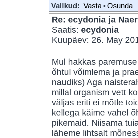
Valikud:
Vasta
•
Osunda
Re: ecydonia ja Naer
Saatis:
ecydonia
Kuupäev: 26. May 201
Mul hakkas paremuse p
õhtul võimlema ja pra
naudiks) Aga naisterah
millal organism vett k
väljas eriti ei mõtle 
kellega käime vahel õht
pikemaid. Niisama tuiata
läheme lihtsalt mõnes