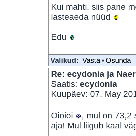
Kui mahti, siis pane m
lasteaeda nüüd
Edu
Valikud:
Vasta
•
Osunda
Re: ecydonia ja Naer
Saatis:
ecydonia
Kuupäev: 07. May 201
Oioioi
, mul on 73,2 s
aja! Mul liigub kaal v