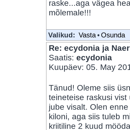
raske...aga vägea hea
mõlemale!!!
Valikud:
Vasta
•
Osunda
Re: ecydonia ja Naer
Saatis:
ecydonia
Kuupäev: 05. May 201
Tänud! Oleme siis üs
teineteise raskusi vis
jube visalt. Olen enn
kiloni, aga siis tuleb 
kriitiline 2 kuud mööda