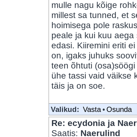
mulle nagu kõige rohke
millest sa tunned, et 
hoimisega pole rasku
peale ja kui kuu aega 
edasi. Kiiremini eriti e
on, igaks juhuks soovi
teen õhtuti (osa)söög
ühe tassi vaid väiks
täis ja on soe.
Valikud:
Vasta
•
Osunda
Re: ecydonia ja Naer
Saatis:
Naerulind