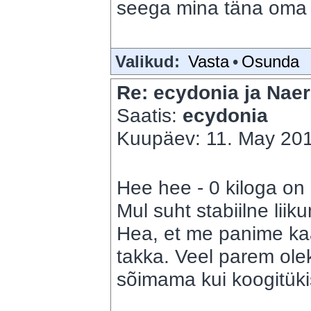
seega mina täna oma t
Valikud:
Vasta
•
Osunda
Re: ecydonia ja Naer
Saatis:
ecydonia
Kuupäev: 11. May 201
Hee hee - 0 kiloga on
Mul suht stabiilne liik
Hea, et me panime kaa
takka. Veel parem ole
sõimama kui koogitüki