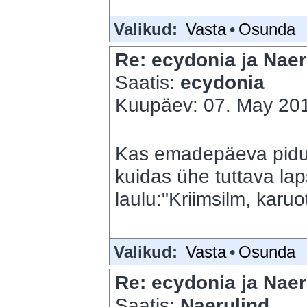
Valikud:
Vasta
•
Osunda
Re: ecydonia ja Naer
Saatis:
ecydonia
Kuupäev: 07. May 201
Kas emadepäeva pidu? S
kuidas ühe tuttava lap
laulu:"Kriimsilm, karuo
Valikud:
Vasta
•
Osunda
Re: ecydonia ja Naer
Saatis:
Naerulind