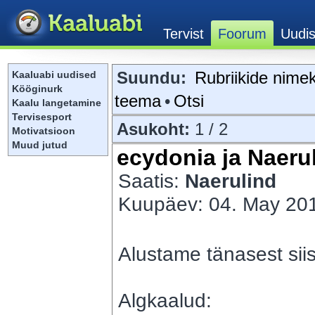
Suundu:
Rubriikide nimek
Kaaluabi uudised
Kööginurk
teema
•
Otsi
Kaalu langetamine
Tervisesport
Asukoht:
1 / 2
Motivatsioon
Muud jutud
ecydonia ja Naerul
Saatis:
Naerulind
Kuupäev: 04. May 201
Alustame tänasest sii
Algkaalud: