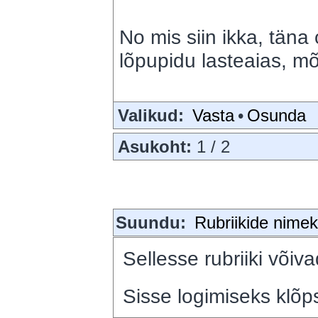
No mis siin ikka, täna o
lõpupidu lasteaias, 
Valikud:
Vasta
•
Osunda
Asukoht:
1 / 2
Suundu:
Rubriikide nimeki
Sellesse rubriiki võiva
Sisse logimiseks klõps