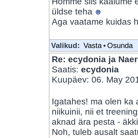
Homme siis kaalume 
üldse teha
Aga vaatame kuidas h
Valikud:
Vasta
•
Osunda
Re: ecydonia ja Naer
Saatis:
ecydonia
Kuupäev: 06. May 201
Igatahes! ma olen ka 
niikuinii, nii et treen
aknad ära pesta - äkk
Noh, tuleb ausalt saat