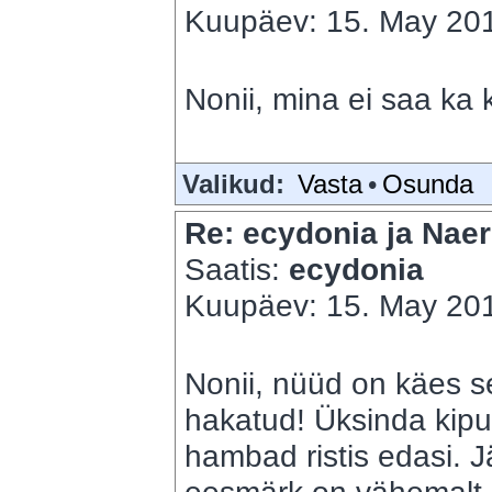
Kuupäev: 15. May 201
Nonii, mina ei saa ka 
Valikud:
Vasta
•
Osunda
Re: ecydonia ja Naer
Saatis:
ecydonia
Kuupäev: 15. May 201
Nonii, nüüd on käes se
hakatud! Üksinda kip
hambad ristis edasi. 