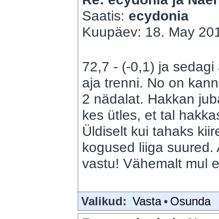
Saatis:
ecydonia
Kuupäev: 18. May 201
72,7 - (-0,1) ja sedagi 
aja trenni. No on kan
2 nädalat. Hakkan jub
kes ütles, et tal hakk
Üldiselt kui tahaks kiir
kogused liiga suured.
vastu! Vähemalt mul e
Valikud:
Vasta
•
Osunda