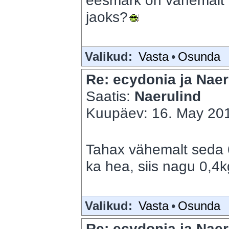
eesmärk on vähemalt 7
jaoks?
Valikud:
Vasta
•
Osunda
Re: ecydonia ja Naer
Saatis:
Naerulind
Kuupäev: 16. May 201
Tahax vähemalt seda 
ka hea, siis nagu 0,4
Valikud:
Vasta
•
Osunda
Re: ecydonia ja Naer