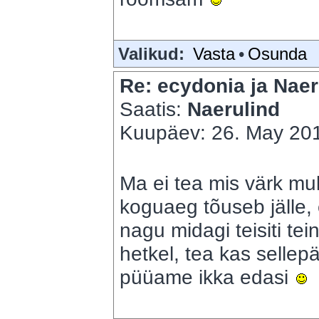
Valikud:
Vasta
•
Osunda
Re: ecydonia ja Naer
Saatis:
Naerulind
Kuupäev: 26. May 201
Ma ei tea mis värk mu
koguaeg tõuseb jälle, e
nagu midagi teisiti te
hetkel, tea kas sellepär
püüame ikka edasi