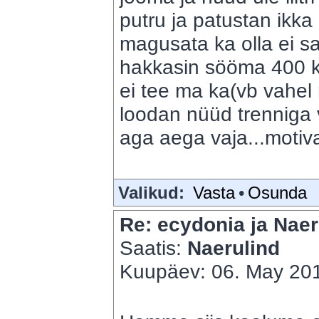
putru ja patustan ikk
magusata ka olla ei s
hakkasin sööma 400 ka
ei tee ma ka(vb vahel 
loodan nüüd trenniga v
aga aega vaja...motiva
Valikud:
Vasta
•
Osunda
Re: ecydonia ja Naer
Saatis:
Naerulind
Kuupäev: 06. May 201