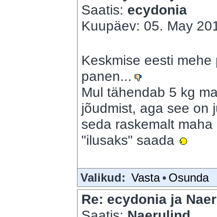
Saatis:
ecydonia
Kuupäev: 05. May 201
Keskmise eesti mehe p
panen...
Mul tähendab 5 kg mah
jõudmist, aga see on 
seda raskemalt maha l
"ilusaks" saada
Valikud:
Vasta
•
Osunda
Re: ecydonia ja Naer
Saatis:
Naerulind