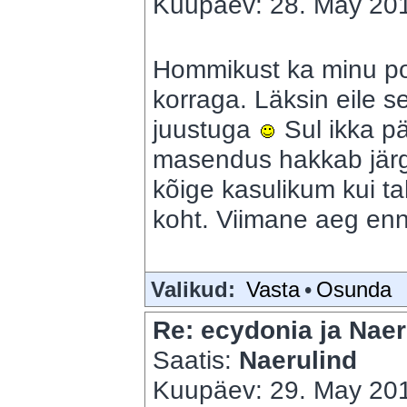
Kuupäev: 28. May 201
Hommikust ka minu p
korraga. Läksin eile se
juustuga
Sul ikka pä
masendus hakkab jär
kõige kasulikum kui t
koht. Viimane aeg enn
Valikud:
Vasta
•
Osunda
Re: ecydonia ja Naer
Saatis:
Naerulind
Kuupäev: 29. May 201