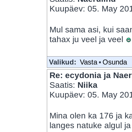
Kuupäev: 05. May 201
Mul sama asi, kui saan
tahax ju veel ja veel
Valikud:
Vasta
•
Osunda
Re: ecydonia ja Naer
Saatis:
Niika
Kuupäev: 05. May 201
Mina olen ka 176 ja ka
langes natuke algul ja 