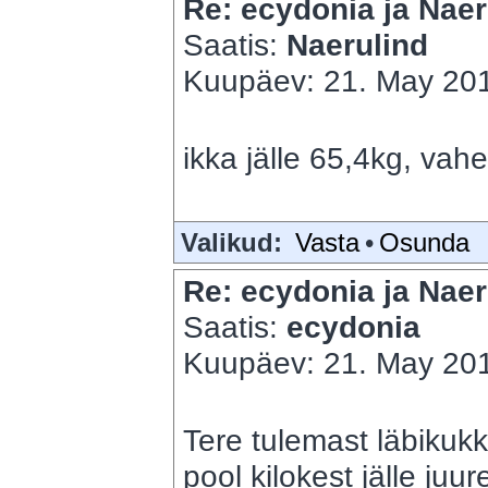
Re: ecydonia ja Naer
Saatis:
Naerulind
Kuupäev: 21. May 201
ikka jälle 65,4kg, vah
Valikud:
Vasta
•
Osunda
Re: ecydonia ja Naer
Saatis:
ecydonia
Kuupäev: 21. May 201
Tere tulemast läbikukk
pool kilokest jälle ju