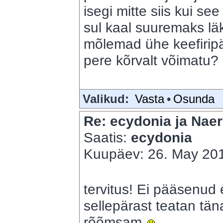
isegi mitte siis kui see
sul kaal suuremaks lä
mõlemad ühe keefirip
pere kõrvalt võimatu?
Valikud:
Vasta
•
Osunda
Re: ecydonia ja Naer
Saatis:
ecydonia
Kuupäev: 26. May 201
tervitus! Ei pääsenud ei
sellepärast teatan täna
rõõmsam