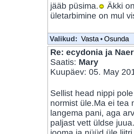
jääb püsima.
Äkki o
ületarbimine on mul vi
Valikud:
Vasta
•
Osunda
Re: ecydonia ja Naer
Saatis:
Mary
Kuupäev: 05. May 201
Sellist head nippi pol
normist üle.Ma ei tea 
langema pani, aga ar
paljast vett üldse juu
jooma ja nüüd üle lii