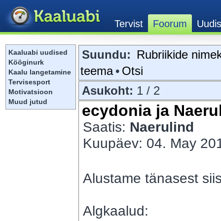
Suundu:
Rubriikide nimek
Kaaluabi uudised
Kööginurk
teema
•
Otsi
Kaalu langetamine
Tervisesport
Asukoht:
1 / 2
Motivatsioon
Muud jutud
ecydonia ja Naerul
Saatis:
Naerulind
Kuupäev: 04. May 201
Alustame tänasest sii
Algkaalud: