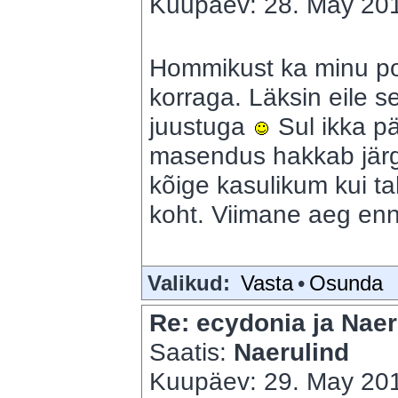
Kuupäev: 28. May 201
Hommikust ka minu p
korraga. Läksin eile se
juustuga
Sul ikka pä
masendus hakkab jär
kõige kasulikum kui t
koht. Viimane aeg enn
Valikud:
Vasta
•
Osunda
Re: ecydonia ja Naer
Saatis:
Naerulind
Kuupäev: 29. May 201