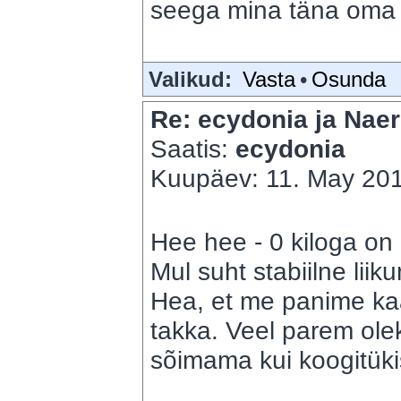
seega mina täna oma t
Valikud:
Vasta
•
Osunda
Re: ecydonia ja Naer
Saatis:
ecydonia
Kuupäev: 11. May 201
Hee hee - 0 kiloga on
Mul suht stabiilne liik
Hea, et me panime kaa
takka. Veel parem ole
sõimama kui koogitüki