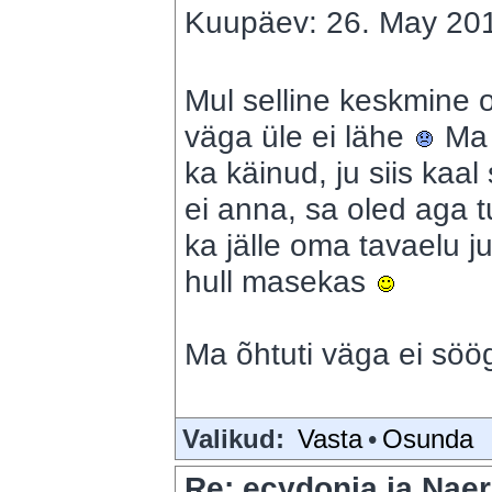
Kuupäev: 26. May 201
Mul selline keskmine o
väga üle ei lähe
Ma 
ka käinud, ju siis kaal
ei anna, sa oled aga tu
ka jälle oma tavaelu ju
hull masekas
Ma õhtuti väga ei sö
Valikud:
Vasta
•
Osunda
Re: ecydonia ja Naer