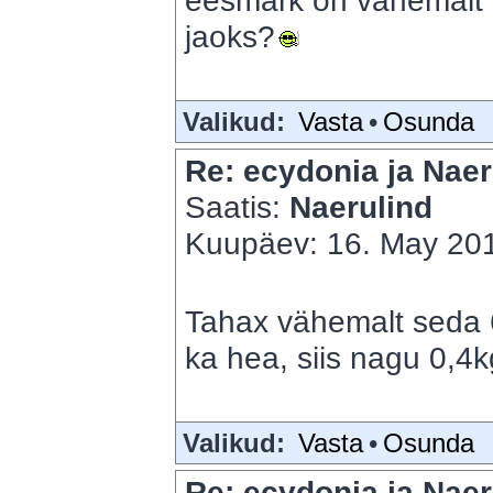
eesmärk on vähemalt 7
jaoks?
Valikud:
Vasta
•
Osunda
Re: ecydonia ja Naer
Saatis:
Naerulind
Kuupäev: 16. May 201
Tahax vähemalt seda 
ka hea, siis nagu 0,4
Valikud:
Vasta
•
Osunda
Re: ecydonia ja Naer