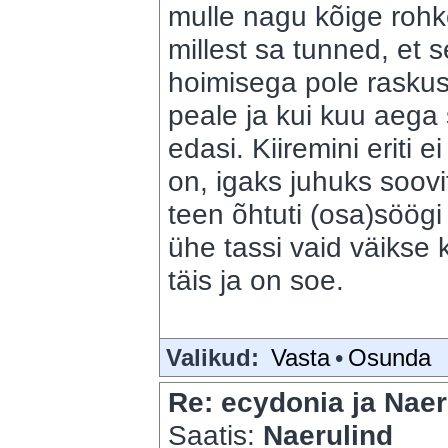
mulle nagu kõige rohke
millest sa tunned, et 
hoimisega pole rasku
peale ja kui kuu aega 
edasi. Kiiremini eriti e
on, igaks juhuks soovi
teen õhtuti (osa)söög
ühe tassi vaid väiks
täis ja on soe.
Valikud:
Vasta
•
Osunda
Re: ecydonia ja Naer
Saatis:
Naerulind