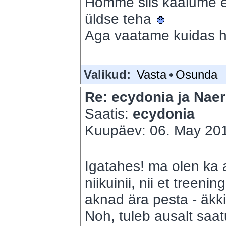
Homme siis kaalume 
üldse teha
Aga vaatame kuidas h
Valikud:
Vasta
•
Osunda
Re: ecydonia ja Naer
Saatis:
ecydonia
Kuupäev: 06. May 201
Igatahes! ma olen ka 
niikuinii, nii et treen
aknad ära pesta - äkk
Noh, tuleb ausalt saat