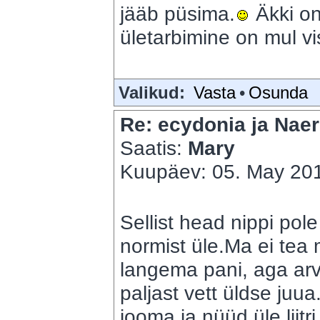
jääb püsima.
Äkki o
ületarbimine on mul vi
Valikud:
Vasta
•
Osunda
Re: ecydonia ja Naer
Saatis:
Mary
Kuupäev: 05. May 201
Sellist head nippi pol
normist üle.Ma ei tea 
langema pani, aga ar
paljast vett üldse juu
jooma ja nüüd üle lii