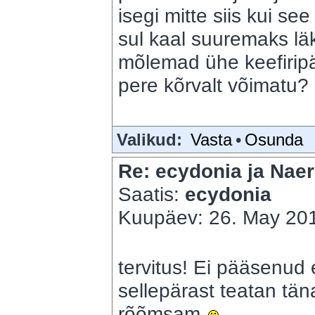
isegi mitte siis kui see
sul kaal suuremaks lä
mõlemad ühe keefirip
pere kõrvalt võimatu?
Valikud:
Vasta
•
Osunda
Re: ecydonia ja Naer
Saatis:
ecydonia
Kuupäev: 26. May 201
tervitus! Ei pääsenud ei
sellepärast teatan täna
rõõmsam