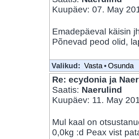
Kuupäev: 07. May 201
Emadepäeval käisin jh,
Põnevad peod olid, lap
Valikud:
Vasta
•
Osunda
Re: ecydonia ja Naer
Saatis:
Naerulind
Kuupäev: 11. May 201
Mul kaal on otsustanu
0,0kg :d Peax vist pat