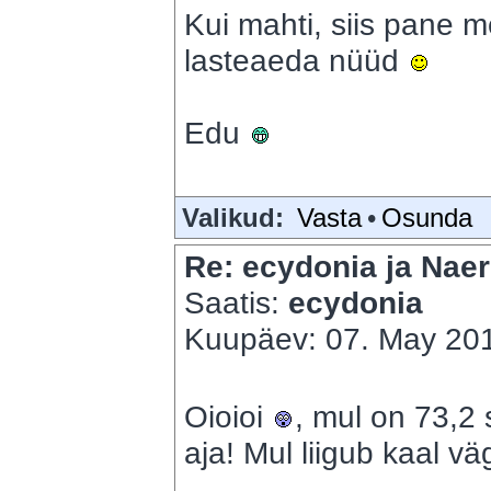
Kui mahti, siis pane m
lasteaeda nüüd
Edu
Valikud:
Vasta
•
Osunda
Re: ecydonia ja Naer
Saatis:
ecydonia
Kuupäev: 07. May 201
Oioioi
, mul on 73,2 s
aja! Mul liigub kaal v