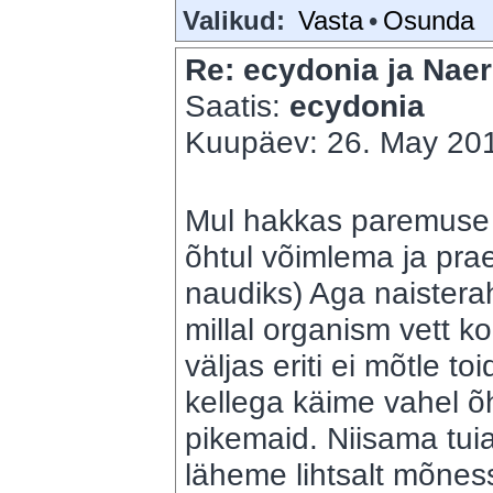
Valikud:
Vasta
•
Osunda
Re: ecydonia ja Naer
Saatis:
ecydonia
Kuupäev: 26. May 201
Mul hakkas paremuse p
õhtul võimlema ja pra
naudiks) Aga naisterah
millal organism vett k
väljas eriti ei mõtle 
kellega käime vahel õht
pikemaid. Niisama tuiata
läheme lihtsalt mõnes