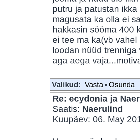
putru ja patustan ikk
magusata ka olla ei s
hakkasin sööma 400 ka
ei tee ma ka(vb vahel 
loodan nüüd trenniga v
aga aega vaja...motiva
Valikud:
Vasta
•
Osunda
Re: ecydonia ja Naer
Saatis:
Naerulind
Kuupäev: 06. May 201