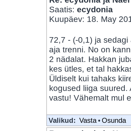
Saatis:
ecydonia
Kuupäev: 18. May 201
72,7 - (-0,1) ja sedagi 
aja trenni. No on kan
2 nädalat. Hakkan jub
kes ütles, et tal hakk
Üldiselt kui tahaks kiir
kogused liiga suured.
vastu! Vähemalt mul e
Valikud:
Vasta
•
Osunda