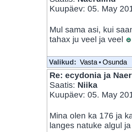
Kuupäev: 05. May 201
Mul sama asi, kui saan
tahax ju veel ja veel
Valikud:
Vasta
•
Osunda
Re: ecydonia ja Naer
Saatis:
Niika
Kuupäev: 05. May 201
Mina olen ka 176 ja ka
langes natuke algul ja 