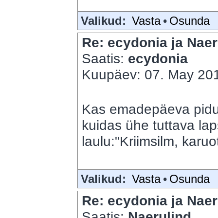
Valikud:
Vasta
•
Osunda
Re: ecydonia ja Naer
Saatis:
ecydonia
Kuupäev: 07. May 201
Kas emadepäeva pidu? S
kuidas ühe tuttava lap
laulu:"Kriimsilm, karuo
Valikud:
Vasta
•
Osunda
Re: ecydonia ja Naer
Saatis:
Naerulind