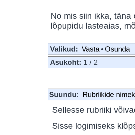
No mis siin ikka, täna o
lõpupidu lasteaias, 
Valikud:
Vasta
•
Osunda
Asukoht:
1 / 2
Suundu:
Rubriikide nimeki
Sellesse rubriiki võiva
Sisse logimiseks klõps