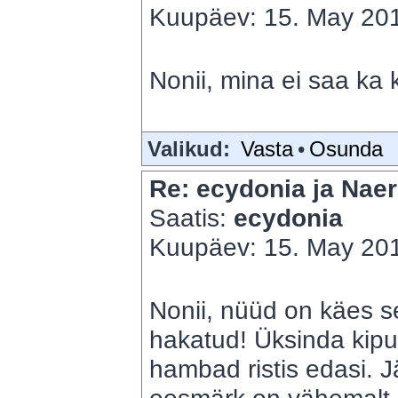
Kuupäev: 15. May 201
Nonii, mina ei saa ka 
Valikud:
Vasta
•
Osunda
Re: ecydonia ja Naer
Saatis:
ecydonia
Kuupäev: 15. May 201
Nonii, nüüd on käes se
hakatud! Üksinda kip
hambad ristis edasi. 