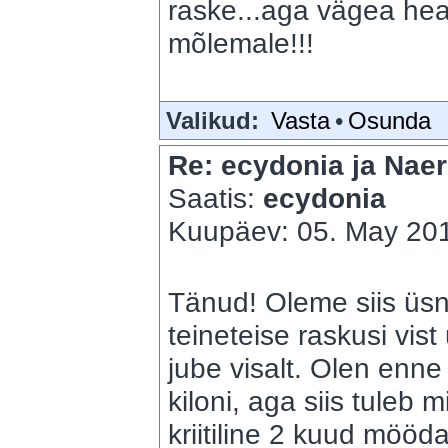
raske...aga vägea hea
mõlemale!!!
Valikud:
Vasta
•
Osunda
Re: ecydonia ja Naer
Saatis:
ecydonia
Kuupäev: 05. May 201
Tänud! Oleme siis üs
teineteise raskusi vis
jube visalt. Olen enn
kiloni, aga siis tuleb 
kriitiline 2 kuud mööda