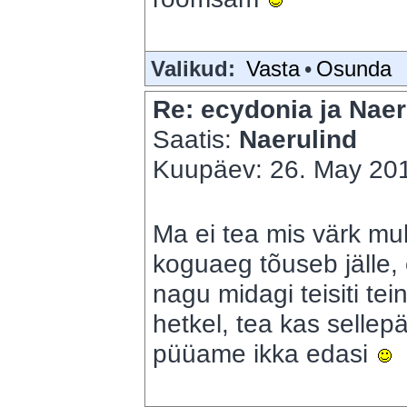
Valikud:
Vasta
•
Osunda
Re: ecydonia ja Naer
Saatis:
Naerulind
Kuupäev: 26. May 201
Ma ei tea mis värk mu
koguaeg tõuseb jälle, e
nagu midagi teisiti te
hetkel, tea kas sellepär
püüame ikka edasi