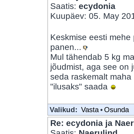
Saatis:
ecydonia
Kuupäev: 05. May 201
Keskmise eesti mehe p
panen...
Mul tähendab 5 kg mah
jõudmist, aga see on 
seda raskemalt maha l
"ilusaks" saada
Valikud:
Vasta
•
Osunda
Re: ecydonia ja Naer
Saatis:
Naerulind