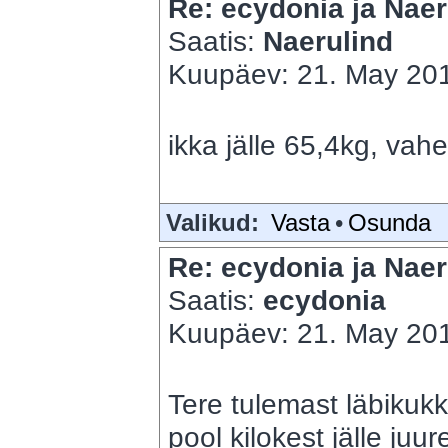
Re: ecydonia ja Naer
Saatis:
Naerulind
Kuupäev: 21. May 201
ikka jälle 65,4kg, vah
Valikud:
Vasta
•
Osunda
Re: ecydonia ja Naer
Saatis:
ecydonia
Kuupäev: 21. May 201
Tere tulemast läbikukk
pool kilokest jälle ju