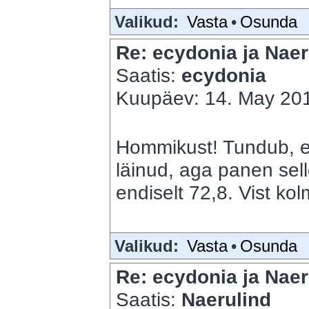
Valikud:
Vasta
•
Osunda
Re: ecydonia ja Naer
Saatis:
ecydonia
Kuupäev: 14. May 201
Hommikust! Tundub, et
läinud, aga panen sell
endiselt 72,8. Vist ko
Valikud:
Vasta
•
Osunda
Re: ecydonia ja Naer
Saatis:
Naerulind