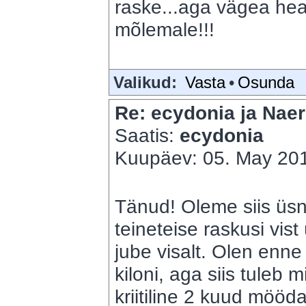
raske...aga vägea hea
mõlemale!!!
Valikud:
Vasta
•
Osunda
Re: ecydonia ja Naer
Saatis:
ecydonia
Kuupäev: 05. May 201
Tänud! Oleme siis üs
teineteise raskusi vis
jube visalt. Olen enn
kiloni, aga siis tuleb 
kriitiline 2 kuud mööda