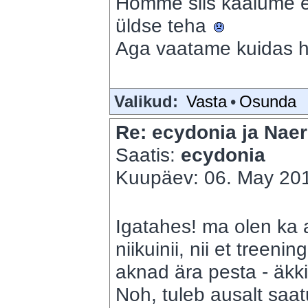
Homme siis kaalume 
üldse teha
Aga vaatame kuidas h
Valikud:
Vasta
•
Osunda
Re: ecydonia ja Naer
Saatis:
ecydonia
Kuupäev: 06. May 201
Igatahes! ma olen ka 
niikuinii, nii et treen
aknad ära pesta - äkk
Noh, tuleb ausalt saat