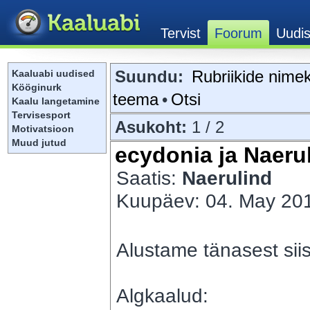
Suundu:
Rubriikide nimek
Kaaluabi uudised
Kööginurk
teema
•
Otsi
Kaalu langetamine
Tervisesport
Asukoht:
1 / 2
Motivatsioon
Muud jutud
ecydonia ja Naerul
Saatis:
Naerulind
Kuupäev: 04. May 201
Alustame tänasest sii
Algkaalud: