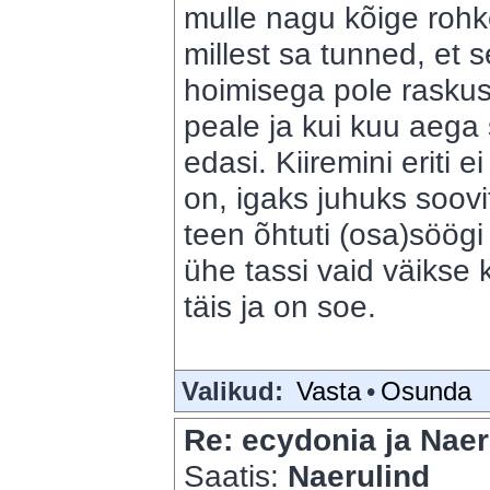
mulle nagu kõige rohke
millest sa tunned, et 
hoimisega pole rasku
peale ja kui kuu aega 
edasi. Kiiremini eriti e
on, igaks juhuks soovi
teen õhtuti (osa)söög
ühe tassi vaid väiks
täis ja on soe.
Valikud:
Vasta
•
Osunda
Re: ecydonia ja Naer
Saatis:
Naerulind