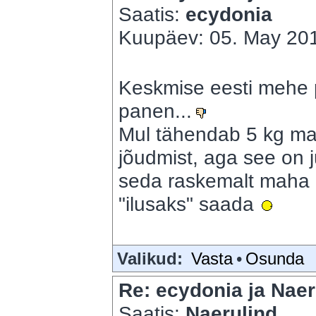
Saatis:
ecydonia
Kuupäev: 05. May 201
Keskmise eesti mehe p
panen...
Mul tähendab 5 kg mah
jõudmist, aga see on 
seda raskemalt maha l
"ilusaks" saada
Valikud:
Vasta
•
Osunda
Re: ecydonia ja Naer
Saatis:
Naerulind