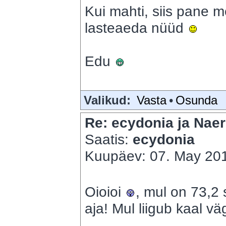
Kui mahti, siis pane m
lasteaeda nüüd
Edu
Valikud:
Vasta
•
Osunda
Re: ecydonia ja Naer
Saatis:
ecydonia
Kuupäev: 07. May 201
Oioioi
, mul on 73,2 s
aja! Mul liigub kaal v