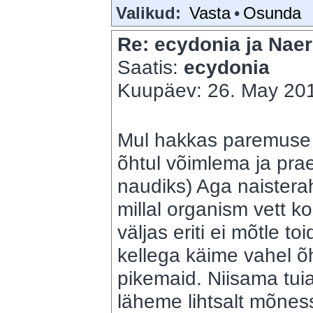
Valikud:
Vasta
•
Osunda
Re: ecydonia ja Naer
Saatis:
ecydonia
Kuupäev: 26. May 201
Mul hakkas paremuse p
õhtul võimlema ja pra
naudiks) Aga naisterah
millal organism vett k
väljas eriti ei mõtle 
kellega käime vahel õht
pikemaid. Niisama tuiata
läheme lihtsalt mõnes