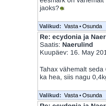
eesmärk on vähemalt 7
jaoks?
Valikud:
Vasta
•
Osunda
Re: ecydonia ja Naer
Saatis:
Naerulind
Kuupäev: 16. May 201
Tahax vähemalt seda 
ka hea, siis nagu 0,4
Valikud:
Vasta
•
Osunda
Re: ecydonia ja Naer