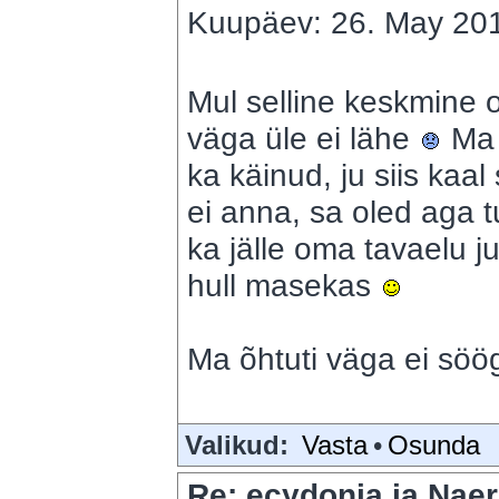
Kuupäev: 26. May 201
Mul selline keskmine o
väga üle ei lähe
Ma 
ka käinud, ju siis kaal
ei anna, sa oled aga tu
ka jälle oma tavaelu ju
hull masekas
Ma õhtuti väga ei sö
Valikud:
Vasta
•
Osunda
Re: ecydonia ja Naer