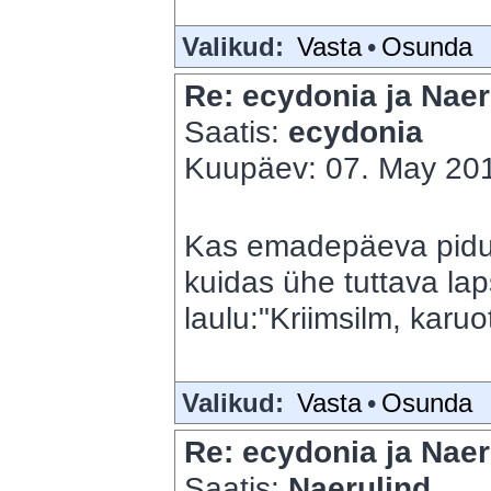
Valikud:
Vasta
•
Osunda
Re: ecydonia ja Naer
Saatis:
ecydonia
Kuupäev: 07. May 201
Kas emadepäeva pidu? S
kuidas ühe tuttava lap
laulu:"Kriimsilm, karuo
Valikud:
Vasta
•
Osunda
Re: ecydonia ja Naer
Saatis:
Naerulind