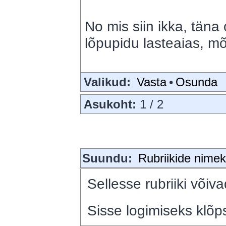
No mis siin ikka, täna o
lõpupidu lasteaias, 
Valikud:
Vasta
•
Osunda
Asukoht:
1 / 2
Suundu:
Rubriikide nimeki
Sellesse rubriiki võiva
Sisse logimiseks klõps