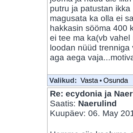
putru ja patustan ikk
magusata ka olla ei s
hakkasin sööma 400 ka
ei tee ma ka(vb vahel 
loodan nüüd trenniga v
aga aega vaja...motiva
Valikud:
Vasta
•
Osunda
Re: ecydonia ja Naer
Saatis:
Naerulind
Kuupäev: 06. May 201