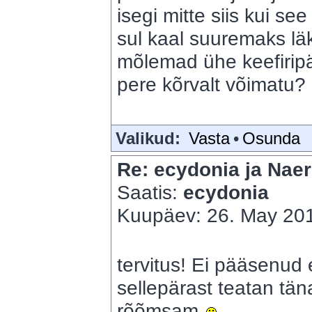
isegi mitte siis kui see
sul kaal suuremaks lä
mõlemad ühe keefirip
pere kõrvalt võimatu?
Valikud:
Vasta
•
Osunda
Re: ecydonia ja Naer
Saatis:
ecydonia
Kuupäev: 26. May 201
tervitus! Ei pääsenud ei
sellepärast teatan täna
rõõmsam