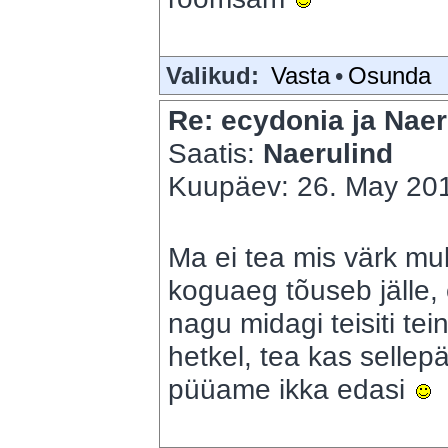
Valikud:
Vasta
•
Osunda
Re: ecydonia ja Naer
Saatis:
Naerulind
Kuupäev: 26. May 201
Ma ei tea mis värk mu
koguaeg tõuseb jälle, e
nagu midagi teisiti te
hetkel, tea kas sellepär
püüame ikka edasi