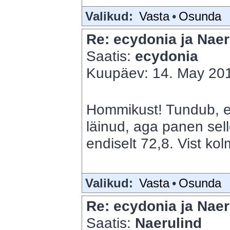
Valikud:
Vasta
•
Osunda
Re: ecydonia ja Naer
Saatis:
ecydonia
Kuupäev: 14. May 201
Hommikust! Tundub, et
läinud, aga panen sell
endiselt 72,8. Vist ko
Valikud:
Vasta
•
Osunda
Re: ecydonia ja Naer
Saatis:
Naerulind