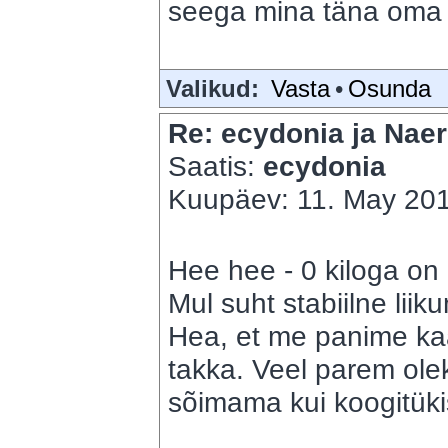
seega mina täna oma t
Valikud:
Vasta
•
Osunda
Re: ecydonia ja Naer
Saatis:
ecydonia
Kuupäev: 11. May 201
Hee hee - 0 kiloga on
Mul suht stabiilne liik
Hea, et me panime kaa
takka. Veel parem ole
sõimama kui koogitüki