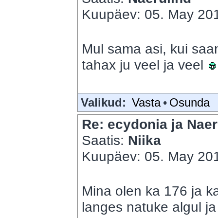
Kuupäev: 05. May 201
Mul sama asi, kui saan
tahax ju veel ja veel
Valikud:
Vasta
•
Osunda
Re: ecydonia ja Naer
Saatis:
Niika
Kuupäev: 05. May 201
Mina olen ka 176 ja ka
langes natuke algul ja 