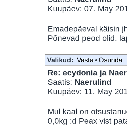
Kuupäev: 07. May 201
Emadepäeval käisin jh,
Põnevad peod olid, lap
Valikud:
Vasta
•
Osunda
Re: ecydonia ja Naer
Saatis:
Naerulind
Kuupäev: 11. May 201
Mul kaal on otsustanu
0,0kg :d Peax vist pat