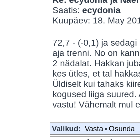
Saatis:
ecydonia
Kuupäev: 18. May 201
72,7 - (-0,1) ja sedagi 
aja trenni. No on kan
2 nädalat. Hakkan jub
kes ütles, et tal hakk
Üldiselt kui tahaks kiir
kogused liiga suured.
vastu! Vähemalt mul e
Valikud:
Vasta
•
Osunda