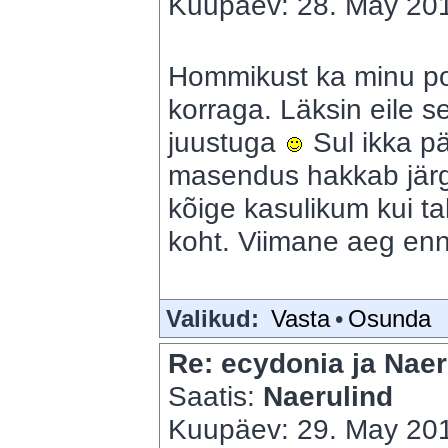
Kuupäev: 28. May 201
Hommikust ka minu p
korraga. Läksin eile se
juustuga
Sul ikka pä
masendus hakkab jär
kõige kasulikum kui t
koht. Viimane aeg enn
Valikud:
Vasta
•
Osunda
Re: ecydonia ja Naer
Saatis:
Naerulind
Kuupäev: 29. May 201