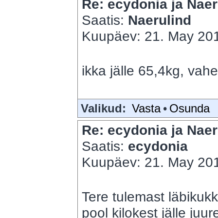
Re: ecydonia ja Naer
Saatis:
Naerulind
Kuupäev: 21. May 201
ikka jälle 65,4kg, vah
Valikud:
Vasta
•
Osunda
Re: ecydonia ja Naer
Saatis:
ecydonia
Kuupäev: 21. May 201
Tere tulemast läbikukk
pool kilokest jälle ju