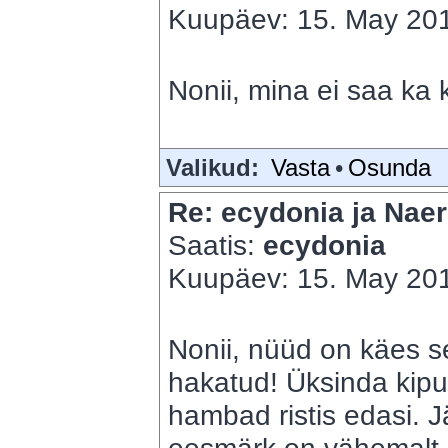
Kuupäev: 15. May 201
Nonii, mina ei saa ka 
Valikud:
Vasta
•
Osunda
Re: ecydonia ja Naer
Saatis:
ecydonia
Kuupäev: 15. May 201
Nonii, nüüd on käes se
hakatud! Üksinda kip
hambad ristis edasi. 