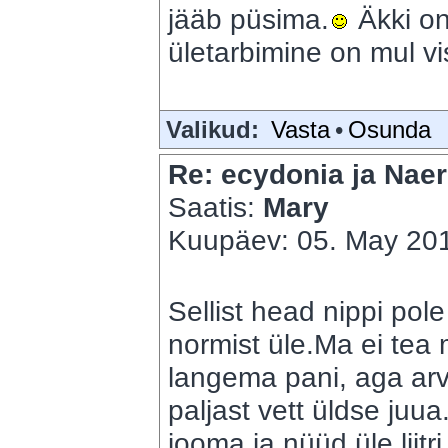
jääb püsima.
Äkki o
ületarbimine on mul vi
Valikud:
Vasta
•
Osunda
Re: ecydonia ja Naer
Saatis:
Mary
Kuupäev: 05. May 201
Sellist head nippi pol
normist üle.Ma ei tea 
langema pani, aga ar
paljast vett üldse juu
jooma ja nüüd üle lii