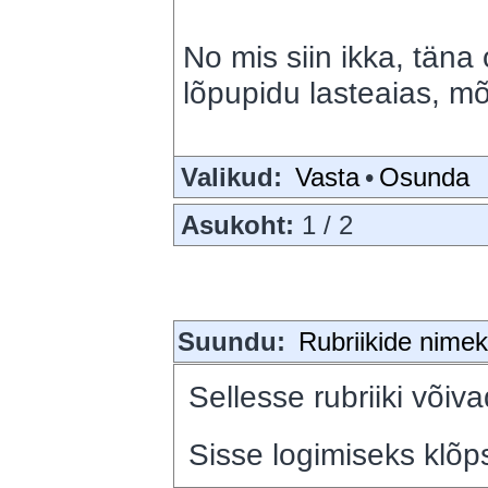
No mis siin ikka, täna o
lõpupidu lasteaias, 
Valikud:
Vasta
•
Osunda
Asukoht:
1 / 2
Suundu:
Rubriikide nimeki
Sellesse rubriiki võiva
Sisse logimiseks klõps