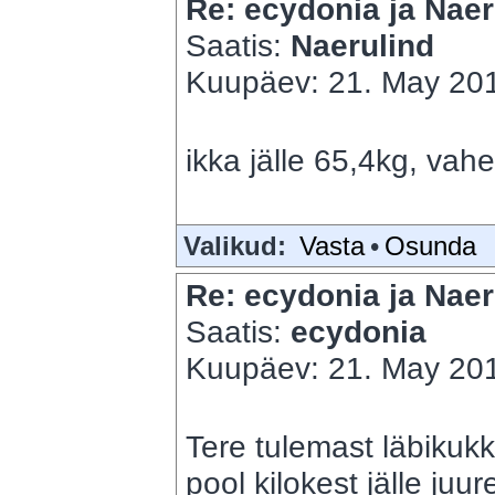
Re: ecydonia ja Naer
Saatis:
Naerulind
Kuupäev: 21. May 201
ikka jälle 65,4kg, vah
Valikud:
Vasta
•
Osunda
Re: ecydonia ja Naer
Saatis:
ecydonia
Kuupäev: 21. May 201
Tere tulemast läbikukk
pool kilokest jälle ju