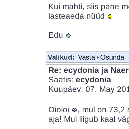
Kui mahti, siis pane m
lasteaeda nüüd
Edu
Valikud:
Vasta
•
Osunda
Re: ecydonia ja Naer
Saatis:
ecydonia
Kuupäev: 07. May 201
Oioioi
, mul on 73,2 s
aja! Mul liigub kaal v