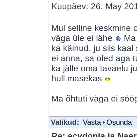
Kuupäev: 26. May 201
Mul selline keskmine o
väga üle ei lähe
Ma 
ka käinud, ju siis kaal
ei anna, sa oled aga tu
ka jälle oma tavaelu ju
hull masekas
Ma õhtuti väga ei sö
Valikud:
Vasta
•
Osunda
Re: ecydonia ja Naer