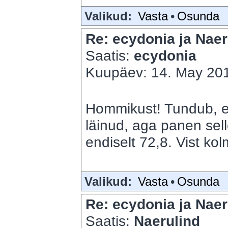
Valikud:
Vasta
•
Osunda
Re: ecydonia ja Naer
Saatis:
ecydonia
Kuupäev: 14. May 201
Hommikust! Tundub, et
läinud, aga panen sell
endiselt 72,8. Vist ko
Valikud:
Vasta
•
Osunda
Re: ecydonia ja Naer
Saatis:
Naerulind