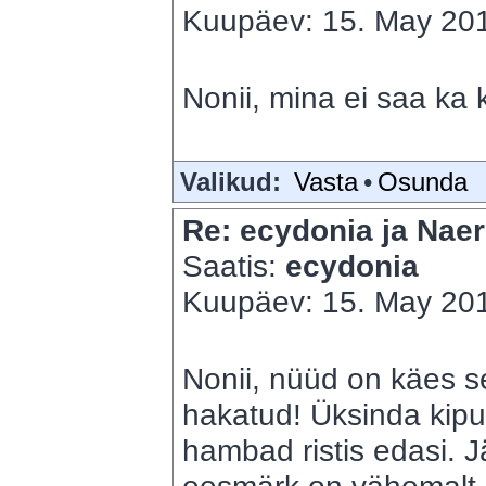
Kuupäev: 15. May 201
Nonii, mina ei saa ka 
Valikud:
Vasta
•
Osunda
Re: ecydonia ja Naer
Saatis:
ecydonia
Kuupäev: 15. May 201
Nonii, nüüd on käes se
hakatud! Üksinda kip
hambad ristis edasi. 