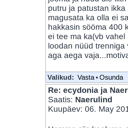
putru ja patustan ikk
magusata ka olla ei s
hakkasin sööma 400 ka
ei tee ma ka(vb vahel 
loodan nüüd trenniga v
aga aega vaja...motiva
Valikud:
Vasta
•
Osunda
Re: ecydonia ja Naer
Saatis:
Naerulind
Kuupäev: 06. May 201