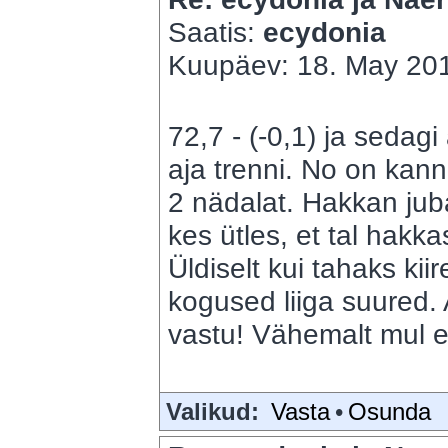
Saatis:
ecydonia
Kuupäev: 18. May 201
72,7 - (-0,1) ja sedagi 
aja trenni. No on kan
2 nädalat. Hakkan jub
kes ütles, et tal hakk
Üldiselt kui tahaks kiir
kogused liiga suured.
vastu! Vähemalt mul e
Valikud:
Vasta
•
Osunda