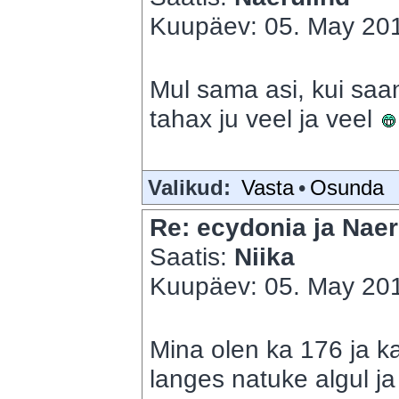
Kuupäev: 05. May 201
Mul sama asi, kui saan
tahax ju veel ja veel
Valikud:
Vasta
•
Osunda
Re: ecydonia ja Naer
Saatis:
Niika
Kuupäev: 05. May 201
Mina olen ka 176 ja ka
langes natuke algul ja 