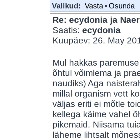
Valikud:
Vasta
•
Osunda
Re: ecydonia ja Naer
Saatis:
ecydonia
Kuupäev: 26. May 201
Mul hakkas paremuse p
õhtul võimlema ja pra
naudiks) Aga naisterah
millal organism vett k
väljas eriti ei mõtle 
kellega käime vahel õht
pikemaid. Niisama tuiata
läheme lihtsalt mõnes