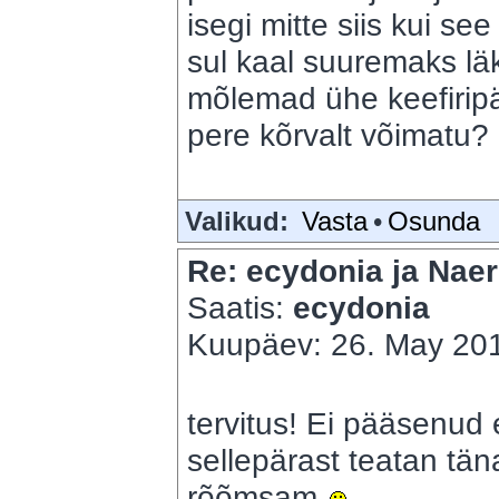
isegi mitte siis kui see
sul kaal suuremaks lä
mõlemad ühe keefirip
pere kõrvalt võimatu?
Valikud:
Vasta
•
Osunda
Re: ecydonia ja Naer
Saatis:
ecydonia
Kuupäev: 26. May 201
tervitus! Ei pääsenud ei
sellepärast teatan täna
rõõmsam