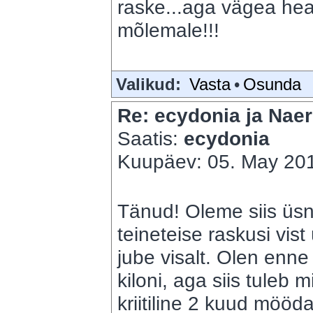
raske...aga vägea hea
mõlemale!!!
Valikud:
Vasta
•
Osunda
Re: ecydonia ja Naer
Saatis:
ecydonia
Kuupäev: 05. May 201
Tänud! Oleme siis üs
teineteise raskusi vis
jube visalt. Olen enn
kiloni, aga siis tuleb 
kriitiline 2 kuud mööda