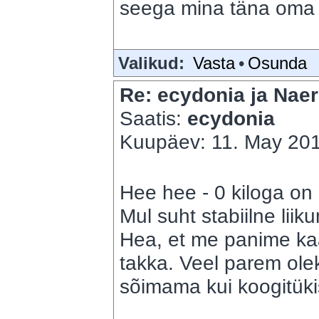
seega mina täna oma t
Valikud:
Vasta
•
Osunda
Re: ecydonia ja Naer
Saatis:
ecydonia
Kuupäev: 11. May 201
Hee hee - 0 kiloga on
Mul suht stabiilne liik
Hea, et me panime kaa
takka. Veel parem ole
sõimama kui koogitüki