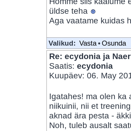
Homme siis kaalume 
üldse teha
Aga vaatame kuidas h
Valikud:
Vasta
•
Osunda
Re: ecydonia ja Naer
Saatis:
ecydonia
Kuupäev: 06. May 201
Igatahes! ma olen ka 
niikuinii, nii et treen
aknad ära pesta - äkk
Noh, tuleb ausalt saat