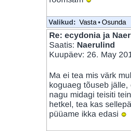
Valikud:
Vasta
•
Osunda
Re: ecydonia ja Naer
Saatis:
Naerulind
Kuupäev: 26. May 201
Ma ei tea mis värk mu
koguaeg tõuseb jälle, e
nagu midagi teisiti te
hetkel, tea kas sellepär
püüame ikka edasi