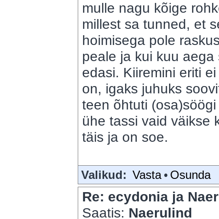
mulle nagu kõige rohke
millest sa tunned, et 
hoimisega pole rasku
peale ja kui kuu aega 
edasi. Kiiremini eriti e
on, igaks juhuks soovi
teen õhtuti (osa)söög
ühe tassi vaid väiks
täis ja on soe.
Valikud:
Vasta
•
Osunda
Re: ecydonia ja Naer
Saatis:
Naerulind