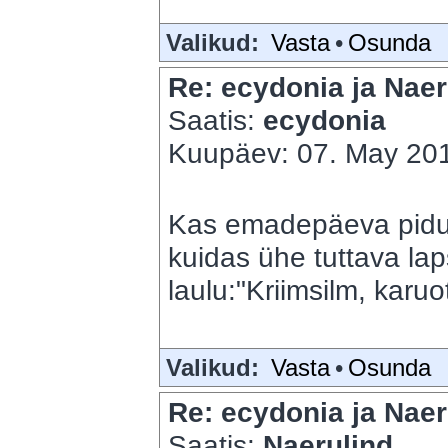
Valikud:
Vasta
•
Osunda
Re: ecydonia ja Naer
Saatis:
ecydonia
Kuupäev: 07. May 201
Kas emadepäeva pidu? S
kuidas ühe tuttava lap
laulu:"Kriimsilm, karuo
Valikud:
Vasta
•
Osunda
Re: ecydonia ja Naer
Saatis:
Naerulind