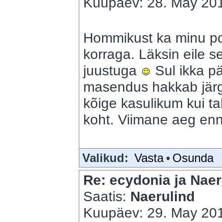
Kuupäev: 28. May 201
Hommikust ka minu p
korraga. Läksin eile se
juustuga
Sul ikka pä
masendus hakkab jär
kõige kasulikum kui t
koht. Viimane aeg enn
Valikud:
Vasta
•
Osunda
Re: ecydonia ja Naer
Saatis:
Naerulind
Kuupäev: 29. May 201