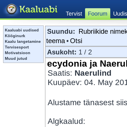
Suundu:
Rubriikide nimek
Kaaluabi uudised
Kööginurk
teema
•
Otsi
Kaalu langetamine
Tervisesport
Asukoht:
1 / 2
Motivatsioon
Muud jutud
ecydonia ja Naerul
Saatis:
Naerulind
Kuupäev: 04. May 201
Alustame tänasest sii
Algkaalud: