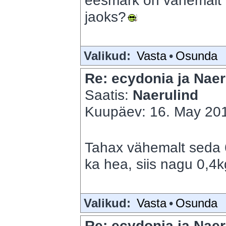
eesmärk on vähemalt 7
jaoks?
Valikud:
Vasta
•
Osunda
Re: ecydonia ja Naer
Saatis:
Naerulind
Kuupäev: 16. May 201
Tahax vähemalt seda 
ka hea, siis nagu 0,4
Valikud:
Vasta
•
Osunda
Re: ecydonia ja Naer