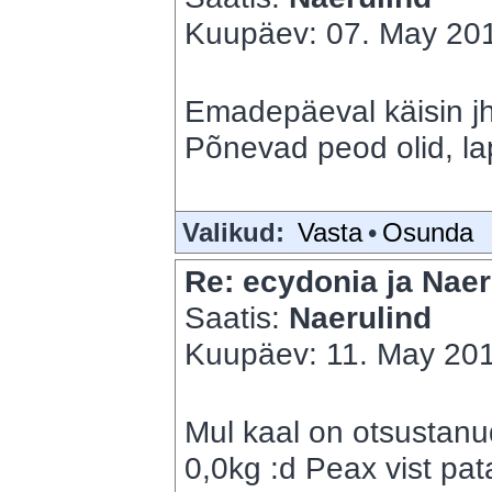
Kuupäev: 07. May 201
Emadepäeval käisin jh,
Põnevad peod olid, lap
Valikud:
Vasta
•
Osunda
Re: ecydonia ja Naer
Saatis:
Naerulind
Kuupäev: 11. May 201
Mul kaal on otsustanu
0,0kg :d Peax vist pat