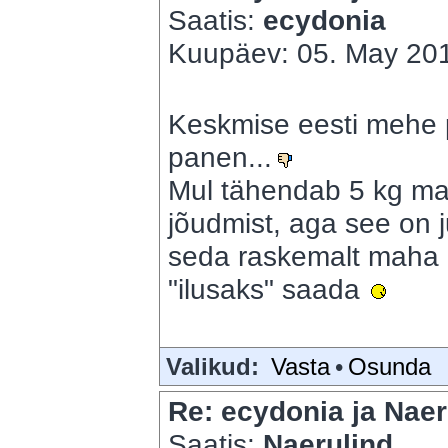
Saatis:
ecydonia
Kuupäev: 05. May 201
Keskmise eesti mehe p
panen...
Mul tähendab 5 kg mah
jõudmist, aga see on 
seda raskemalt maha l
"ilusaks" saada
Valikud:
Vasta
•
Osunda
Re: ecydonia ja Naer
Saatis:
Naerulind