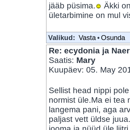
jääb püsima.
Äkki o
ületarbimine on mul vi
Valikud:
Vasta
•
Osunda
Re: ecydonia ja Naer
Saatis:
Mary
Kuupäev: 05. May 201
Sellist head nippi pol
normist üle.Ma ei tea 
langema pani, aga ar
paljast vett üldse juu
jooma ja nüüd üle lii